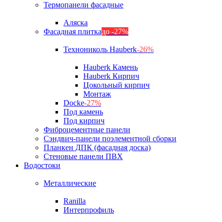
Термопанели фасадные
Аляска
Фасадная плитка
до -27%
Технониколь Hauberk
-26%
Hauberk Камень
Hauberk Кирпич
Цокольный кирпич
Монтаж
Docke
-27%
Под камень
Под кирпич
Фиброцементные панели
Сэндвич-панели поэлементной сборки
Планкен ДПК (фасадная доска)
Стеновые панели ПВХ
Водостоки
Металлические
Ranilla
Интерпрофиль