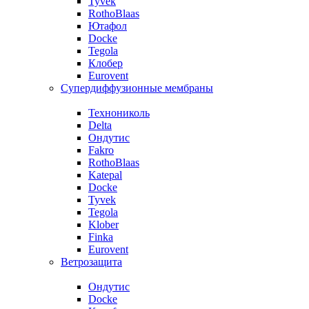
Tyvek
RothoBlaas
Ютафол
Docke
Tegola
Клобер
Eurovent
Супердиффузионные мембраны
Технониколь
Delta
Ондутис
Fakro
RothoBlaas
Katepal
Docke
Tyvek
Tegola
Klober
Finka
Eurovent
Ветрозащита
Ондутис
Docke