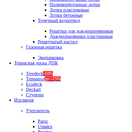
Полимербетонные лотки
Лотки пластиковые
Лотки бетонные
Точечный водоотвод
Решетки для дождеприемников
Дождеприемники пластиковые
Решетчатый настил
Газонная решетка
Экопарковка
Террасная доска ДПК
Treedeck
-10%
Террапол
до -15%
Ecodeck
Deckart
Ступени
Изоляция
Утеплитель
Paroc
Umatex
Роквул