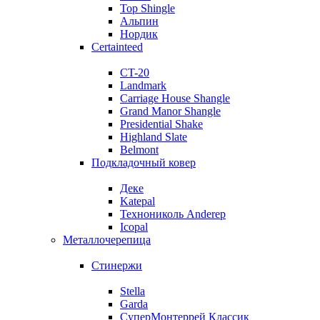
Top Shingle
Альпин
Нордик
Certainteed
CT-20
Landmark
Carriage House Shangle
Grand Manor Shangle
Presidential Shake
Highland Slate
Belmont
Подкладочный ковер
Деке
Katepal
Технониколь Anderep
Icopal
Металлочерепица
Стинержи
Stella
Garda
СуперМонтеррей Классик