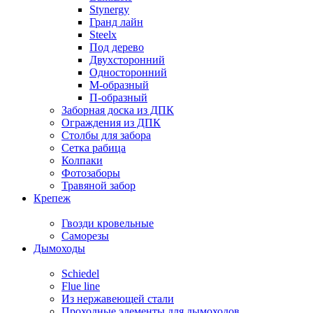
Stynergy
Гранд лайн
Steelx
Под дерево
Двухсторонний
Односторонний
М-образный
П-образный
Заборная доска из ДПК
Ограждения из ДПК
Столбы для забора
Сетка рабица
Колпаки
Фотозаборы
Травяной забор
Крепеж
Гвозди кровельные
Саморезы
Дымоходы
Schiedel
Flue line
Из нержавеющей стали
Проходные элементы для дымоходов