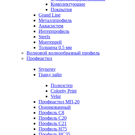
Комплектующие
Покрытия
Grand Line
Металлпрофиль
Аквасистем
Интерпрофиль
Steelx
Монтеррей
Толщина 0.5 мм
Волновой волнообразный профиль
Профнастил
Stynergy
Гранд лайн
Полиэстер
Colority Print
Velur
Профнастил МП-20
Оцинкованный
Профиль С8
Профиль С20
Профиль С21
Профиль Н75
Профиль НС35