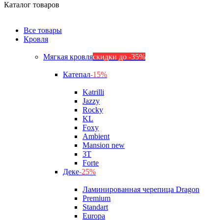
Каталог товаров
Все товары
Кровля
Мягкая кровля
скидки до -35%
Катепал
-15%
Katrilli
Jazzy
Rocky
KL
Foxy
Ambient
Mansion new
3Т
Forte
Деке
-25%
Ламинированная черепица Dragon
Premium
Standart
Europa