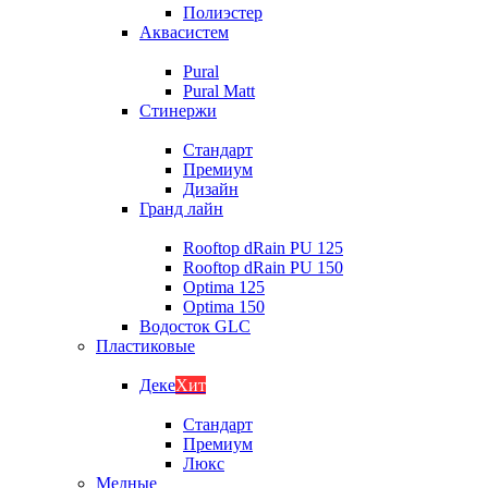
Полиэстер
Аквасистем
Pural
Pural Matt
Стинержи
Стандарт
Премиум
Дизайн
Гранд лайн
Rooftop dRain PU 125
Rooftop dRain PU 150
Optima 125
Optima 150
Водосток GLC
Пластиковые
Деке
Хит
Стандарт
Премиум
Люкс
Медные