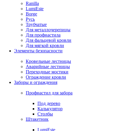
Ranilla
LumiEste
Borge
Русь
Трубчатые
Для металлочерепицы
Для профнастила
Для фальцевой кровли
Для мягкой кровли
Элементы безопасности
Кровельные лестницы
Аварийные лестницы
Переходные мостики
Ограждение кровли
Заборы и ограждения
Профнастил для забора
Под дерево
Калькулятор
Столбы
Штакетник
LumiEste