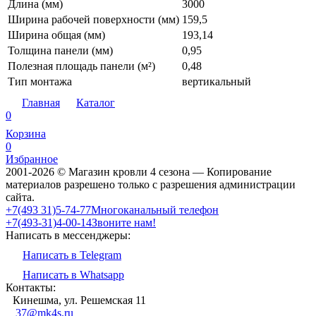
Длина (мм)
3000
Ширина рабочей поверхности (мм)
159,5
Ширина общая (мм)
193,14
Толщина панели (мм)
0,95
Полезная площадь панели (м²)
0,48
Тип монтажа
вертикальный
Главная
Каталог
0
Корзина
0
Избранное
2001-2026 © Магазин кровли 4 сезона — Копирование
материалов разрешено только с разрешения администрации
сайта.
‎‎+7(493 31)5-74-77
Многоканальный телефон
‎‎+7(493-31)4-00-14
Звоните нам!
Написать в мессенджеры:
Написать в Telegram
Написать в Whatsapp
Контакты:
Кинешма, ул. Решемская 11
37@mk4s.ru