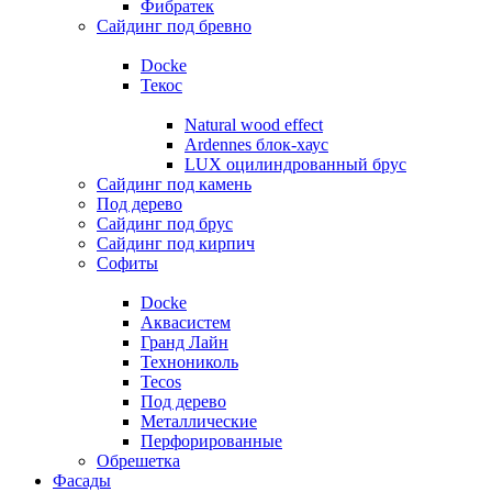
Фибратек
Сайдинг под бревно
Docke
Текос
Natural wood effect
Ardennes блок-хаус
LUX оцилиндрованный брус
Сайдинг под камень
Под дерево
Сайдинг под брус
Сайдинг под кирпич
Софиты
Docke
Аквасистем
Гранд Лайн
Технониколь
Tecos
Под дерево
Металлические
Перфорированные
Обрешетка
Фасады