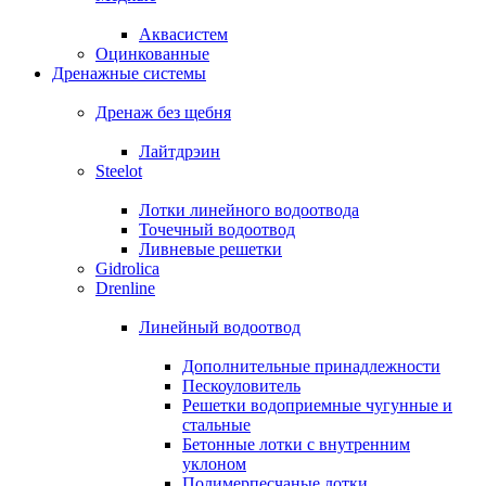
Аквасистем
Оцинкованные
Дренажные системы
Дренаж без щебня
Лайтдрэин
Steelot
Лотки линейного водоотвода
Точечный водоотвод
Ливневые решетки
Gidrolica
Drenline
Линейный водоотвод
Дополнительные принадлежности
Пескоуловитель
Решетки водоприемные чугунные и
стальные
Бетонные лотки с внутренним
уклоном
Полимерпесчаные лотки