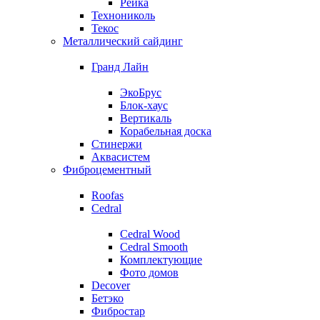
Рейка
Технониколь
Текос
Металлический сайдинг
Гранд Лайн
ЭкоБрус
Блок-хаус
Вертикаль
Корабельная доска
Стинержи
Аквасистем
Фиброцементный
Roofas
Cedral
Cedral Wood
Cedral Smooth
Комплектующие
Фото домов
Decover
Бетэко
Фибростар