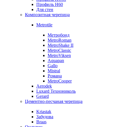
Профиль Н60
Для стен
Композитная черепица
Metrotile
Метробонд
MetroRoman
MetroShake II
MetroClassic
MetroViksen
Aquapan
Gallo
Mistral
Романа
MetroCooper
Aerodek
Luxard Технониколь
Gerard
Цементно-песчаная черепица
Kriastak
Забудова
Braas
Ондулин