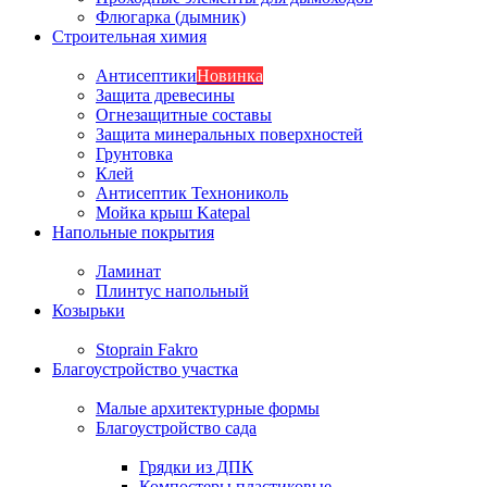
Флюгарка (дымник)
Строительная химия
Антисептики
Новинка
Защита древесины
Огнезащитные составы
Защита минеральных поверхностей
Грунтовка
Клей
Антисептик Технониколь
Мойка крыш Katepal
Напольные покрытия
Ламинат
Плинтус напольный
Козырьки
Stoprain Fakro
Благоустройство участка
Малые архитектурные формы
Благоустройство сада
Грядки из ДПК
Компостеры пластиковые