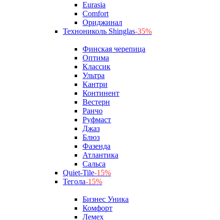
Eurasia
Comfort
Ориджинал
Технониколь Shinglas
-35%
Финская черепица
Оптима
Классик
Ультра
Кантри
Континент
Вестерн
Ранчо
Руфмаст
Джаз
Блюз
Фазенда
Атлантика
Сальса
Quiet-Tile
-15%
Тегола
-15%
Бизнес Уника
Комфорт
Лемех