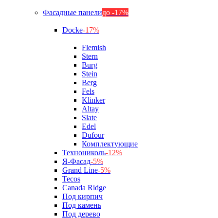
Фасадные панели
до -17%
Docke
-17%
Flemish
Stern
Burg
Stein
Berg
Fels
Klinker
Altay
Slate
Edel
Dufour
Комплектующие
Технониколь
-12%
Я-Фасад
-5%
Grand Line
-5%
Tecos
Canada Ridge
Под кирпич
Под камень
Под дерево