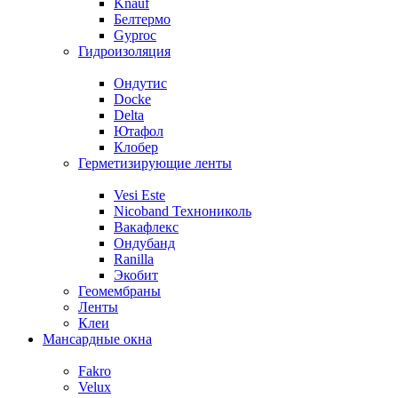
Knauf
Белтермо
Gyproc
Гидроизоляция
Ондутис
Docke
Delta
Ютафол
Клобер
Герметизирующие ленты
Vesi Este
Nicoband Технониколь
Вакафлекс
Ондубанд
Ranilla
Экобит
Геомембраны
Ленты
Клеи
Мансардные окна
Fakro
Velux