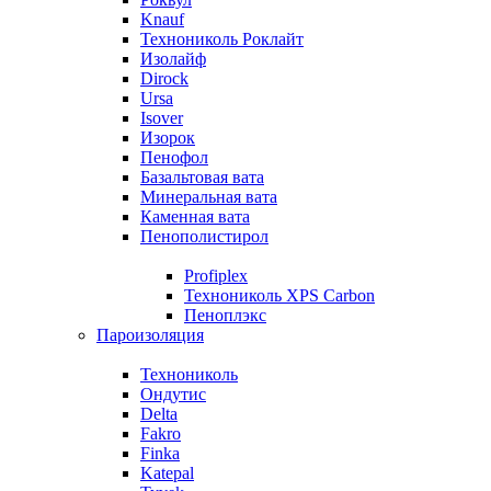
Knauf
Технониколь Роклайт
Изолайф
Dirock
Ursa
Isover
Изорок
Пенофол
Базальтовая вата
Минеральная вата
Каменная вата
Пенополистирол
Profiplex
Технониколь XPS Carbon
Пеноплэкс
Пароизоляция
Технониколь
Ондутис
Delta
Fakro
Finka
Katepal