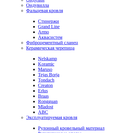
Ондувилла
Фальцевая кровля
Стинержи
Grand Line
Armo
Аквасистем
Фиброцементный сланец
Керамическая черепица
Nelskamp
Koramic
Maruso
Tejas Borja
Tondach
Creaton
Erlus
Braas
Rongguan
Mladost
ABC
Эксплуатируемая кровля
Рулонный кровельный материал