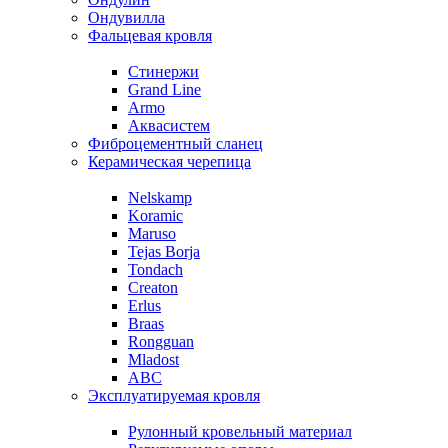
Ондувилла
Фальцевая кровля
Стинержи
Grand Line
Armo
Аквасистем
Фиброцементный сланец
Керамическая черепица
Nelskamp
Koramic
Maruso
Tejas Borja
Tondach
Creaton
Erlus
Braas
Rongguan
Mladost
ABC
Эксплуатируемая кровля
Рулонный кровельный материал