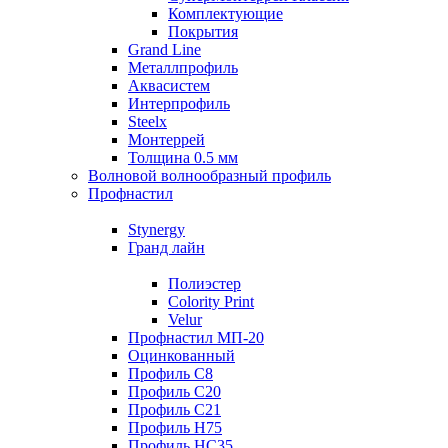
Комплектующие
Покрытия
Grand Line
Металлпрофиль
Аквасистем
Интерпрофиль
Steelx
Монтеррей
Толщина 0.5 мм
Волновой волнообразный профиль
Профнастил
Stynergy
Гранд лайн
Полиэстер
Colority Print
Velur
Профнастил МП-20
Оцинкованный
Профиль С8
Профиль С20
Профиль С21
Профиль Н75
Профиль НС35