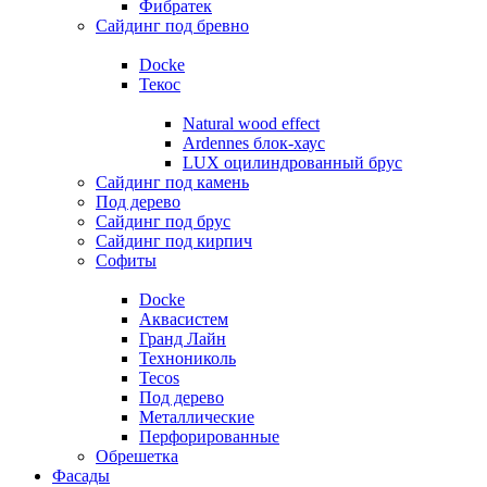
Фибратек
Сайдинг под бревно
Docke
Текос
Natural wood effect
Ardennes блок-хаус
LUX оцилиндрованный брус
Сайдинг под камень
Под дерево
Сайдинг под брус
Сайдинг под кирпич
Софиты
Docke
Аквасистем
Гранд Лайн
Технониколь
Tecos
Под дерево
Металлические
Перфорированные
Обрешетка
Фасады