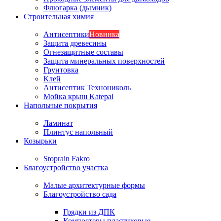
Флюгарка (дымник)
Строительная химия
Антисептики
Новинка
Защита древесины
Огнезащитные составы
Защита минеральных поверхностей
Грунтовка
Клей
Антисептик Технониколь
Мойка крыш Katepal
Напольные покрытия
Ламинат
Плинтус напольный
Козырьки
Stoprain Fakro
Благоустройство участка
Малые архитектурные формы
Благоустройство сада
Грядки из ДПК
Компостеры пластиковые