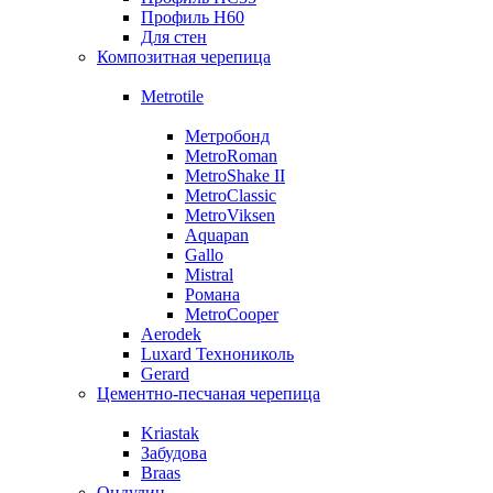
Профиль Н60
Для стен
Композитная черепица
Metrotile
Метробонд
MetroRoman
MetroShake II
MetroClassic
MetroViksen
Aquapan
Gallo
Mistral
Романа
MetroCooper
Aerodek
Luxard Технониколь
Gerard
Цементно-песчаная черепица
Kriastak
Забудова
Braas
Ондулин