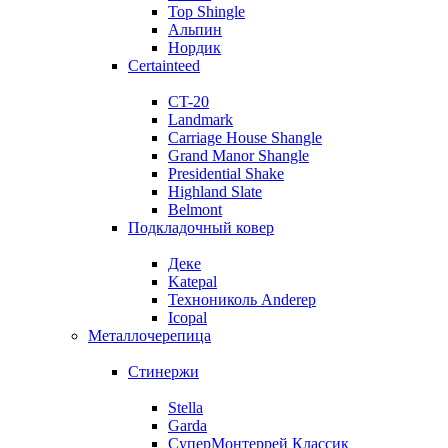
Top Shingle
Альпин
Нордик
Certainteed
CT-20
Landmark
Carriage House Shangle
Grand Manor Shangle
Presidential Shake
Highland Slate
Belmont
Подкладочный ковер
Деке
Katepal
Технониколь Anderep
Icopal
Металлочерепица
Стинержи
Stella
Garda
СуперМонтеррей Классик