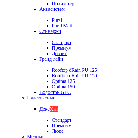
Полиэстер
Аквасистем
Pural
Pural Matt
Стинержи
Стандарт
Премиум
Дизайн
Гранд лайн
Rooftop dRain PU 125
Rooftop dRain PU 150
Optima 125
Optima 150
Водосток GLC
Пластиковые
Деке
Хит
Стандарт
Премиум
Люкс
Медные