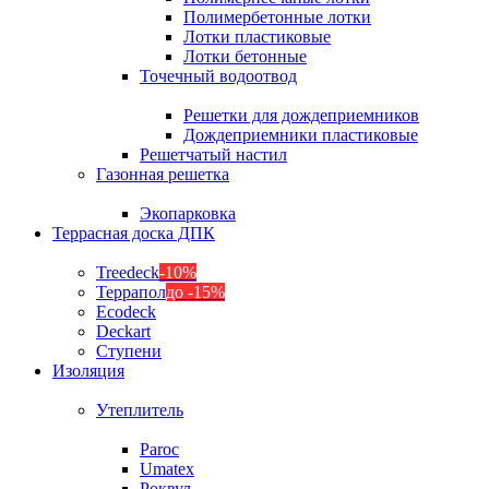
Полимербетонные лотки
Лотки пластиковые
Лотки бетонные
Точечный водоотвод
Решетки для дождеприемников
Дождеприемники пластиковые
Решетчатый настил
Газонная решетка
Экопарковка
Террасная доска ДПК
Treedeck
-10%
Террапол
до -15%
Ecodeck
Deckart
Ступени
Изоляция
Утеплитель
Paroc
Umatex
Роквул