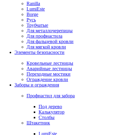
Ranilla
LumiEste
Borge
Русь
Трубчатые
Для металлочерепицы
Для профнастила
Для фальцевой кровли
Для мягкой кровли
Элементы безопасности
Кровельные лестницы
Аварийные лестницы
Переходные мостики
Ограждение кровли
Заборы и ограждения
Профнастил для забора
Под дерево
Калькулятор
Столбы
Штакетник
LumiEste