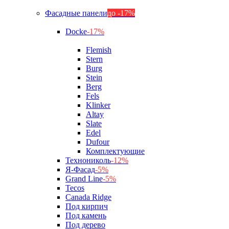
Фасадные панели
до -17%
Docke
-17%
Flemish
Stern
Burg
Stein
Berg
Fels
Klinker
Altay
Slate
Edel
Dufour
Комплектующие
Технониколь
-12%
Я-Фасад
-5%
Grand Line
-5%
Tecos
Canada Ridge
Под кирпич
Под камень
Под дерево