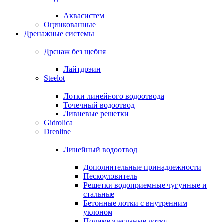
Аквасистем
Оцинкованные
Дренажные системы
Дренаж без щебня
Лайтдрэин
Steelot
Лотки линейного водоотвода
Точечный водоотвод
Ливневые решетки
Gidrolica
Drenline
Линейный водоотвод
Дополнительные принадлежности
Пескоуловитель
Решетки водоприемные чугунные и
стальные
Бетонные лотки с внутренним
уклоном
Полимерпесчаные лотки