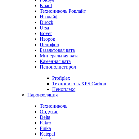
Knauf
Технониколь Роклайт
Изолайф
Dirock
Ursa
Isover
Изорок
Пенофол
Базальтовая вата
Минеральная вата
Каменная вата
Пенополистирол
Profiplex
Технониколь XPS Carbon
Пеноплэкс
Пароизоляция
Технониколь
Ондутис
Delta
Fakro
Finka
Katepal