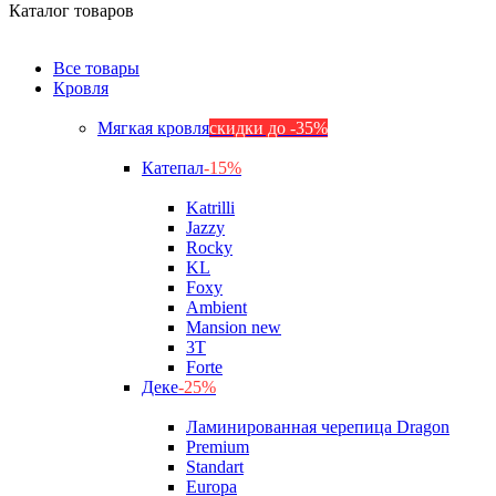
Каталог товаров
Все товары
Кровля
Мягкая кровля
скидки до -35%
Катепал
-15%
Katrilli
Jazzy
Rocky
KL
Foxy
Ambient
Mansion new
3Т
Forte
Деке
-25%
Ламинированная черепица Dragon
Premium
Standart
Europa