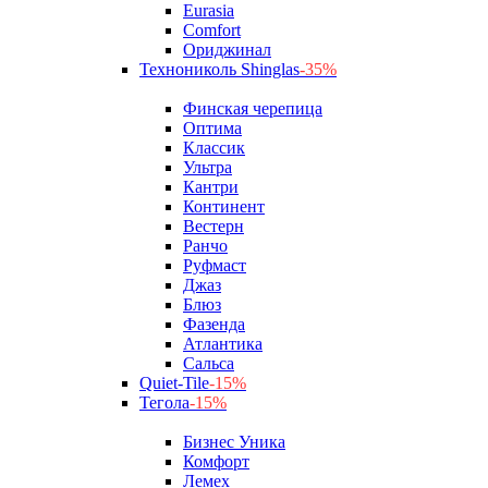
Eurasia
Comfort
Ориджинал
Технониколь Shinglas
-35%
Финская черепица
Оптима
Классик
Ультра
Кантри
Континент
Вестерн
Ранчо
Руфмаст
Джаз
Блюз
Фазенда
Атлантика
Сальса
Quiet-Tile
-15%
Тегола
-15%
Бизнес Уника
Комфорт
Лемех