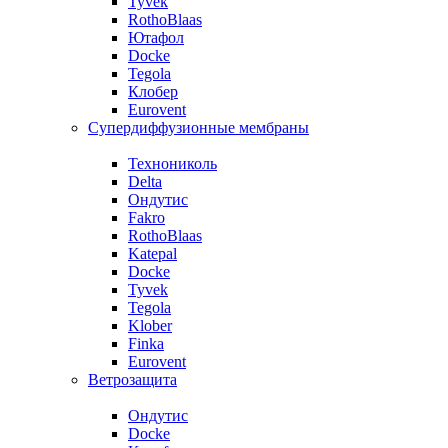
Tyvek
RothoBlaas
Ютафол
Docke
Tegola
Клобер
Eurovent
Супердиффузионные мембраны
Технониколь
Delta
Ондутис
Fakro
RothoBlaas
Katepal
Docke
Tyvek
Tegola
Klober
Finka
Eurovent
Ветрозащита
Ондутис
Docke