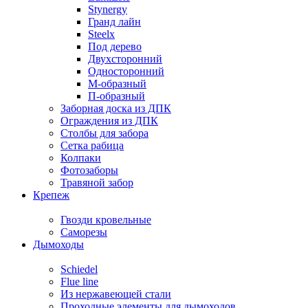
Stynergy
Гранд лайн
Steelx
Под дерево
Двухсторонний
Односторонний
М-образный
П-образный
Заборная доска из ДПК
Ограждения из ДПК
Столбы для забора
Сетка рабица
Колпаки
Фотозаборы
Травяной забор
Крепеж
Гвозди кровельные
Саморезы
Дымоходы
Schiedel
Flue line
Из нержавеющей стали
Проходные элементы для дымоходов