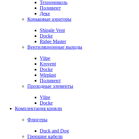
Технониколь
Поливент
Деке
Коньковые аэраторы
Shingle Vent
Docke
Ridge Master
Вентиляционные выходы
Vilpe
Krovent
Docke
Wirplast
Поливент
Проходные элементы
Vilpe
Docke
Комплектация кровли
Флюгеры
Duck and Dog
Греющие кабели