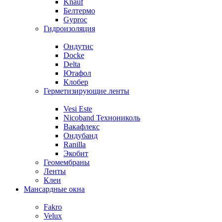
Knauf
Белтермо
Gyproc
Гидроизоляция
Ондутис
Docke
Delta
Ютафол
Клобер
Герметизирующие ленты
Vesi Este
Nicoband Технониколь
Вакафлекс
Ондубанд
Ranilla
Экобит
Геомембраны
Ленты
Клеи
Мансардные окна
Fakro
Velux