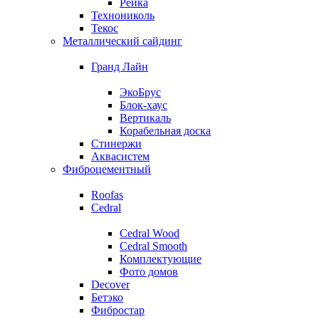
Рейка
Технониколь
Текос
Металлический сайдинг
Гранд Лайн
ЭкоБрус
Блок-хаус
Вертикаль
Корабельная доска
Стинержи
Аквасистем
Фиброцементный
Roofas
Cedral
Cedral Wood
Cedral Smooth
Комплектующие
Фото домов
Decover
Бетэко
Фибростар