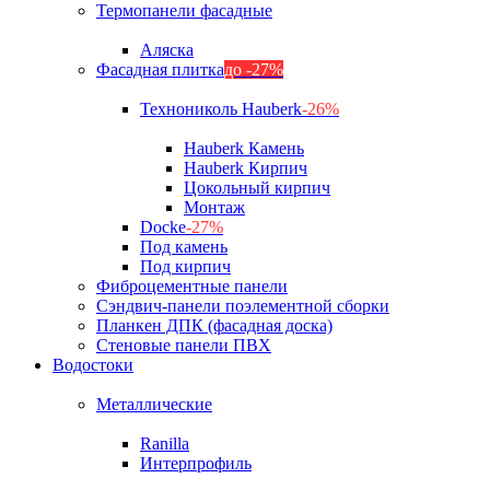
Термопанели фасадные
Аляска
Фасадная плитка
до -27%
Технониколь Hauberk
-26%
Hauberk Камень
Hauberk Кирпич
Цокольный кирпич
Монтаж
Docke
-27%
Под камень
Под кирпич
Фиброцементные панели
Сэндвич-панели поэлементной сборки
Планкен ДПК (фасадная доска)
Стеновые панели ПВХ
Водостоки
Металлические
Ranilla
Интерпрофиль