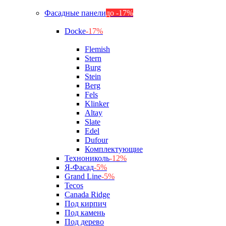
Фасадные панели
до -17%
Docke
-17%
Flemish
Stern
Burg
Stein
Berg
Fels
Klinker
Altay
Slate
Edel
Dufour
Комплектующие
Технониколь
-12%
Я-Фасад
-5%
Grand Line
-5%
Tecos
Canada Ridge
Под кирпич
Под камень
Под дерево