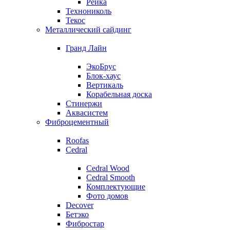
Рейка
Технониколь
Текос
Металлический сайдинг
Гранд Лайн
ЭкоБрус
Блок-хаус
Вертикаль
Корабельная доска
Стинержи
Аквасистем
Фиброцементный
Roofas
Cedral
Cedral Wood
Cedral Smooth
Комплектующие
Фото домов
Decover
Бетэко
Фибростар