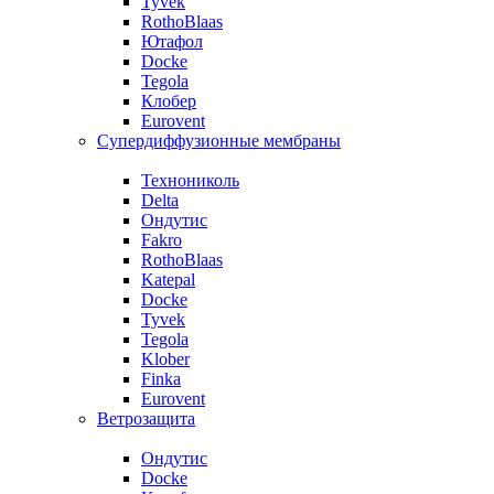
Tyvek
RothoBlaas
Ютафол
Docke
Tegola
Клобер
Eurovent
Супердиффузионные мембраны
Технониколь
Delta
Ондутис
Fakro
RothoBlaas
Katepal
Docke
Tyvek
Tegola
Klober
Finka
Eurovent
Ветрозащита
Ондутис
Docke