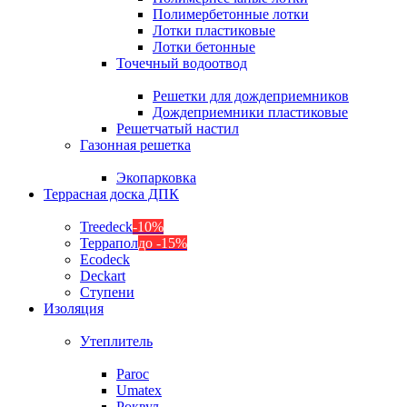
Полимербетонные лотки
Лотки пластиковые
Лотки бетонные
Точечный водоотвод
Решетки для дождеприемников
Дождеприемники пластиковые
Решетчатый настил
Газонная решетка
Экопарковка
Террасная доска ДПК
Treedeck
-10%
Террапол
до -15%
Ecodeck
Deckart
Ступени
Изоляция
Утеплитель
Paroc
Umatex
Роквул