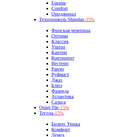
Eurasia
Comfort
Ориджинал
Технониколь Shinglas
-35%
Финская черепица
Оптима
Классик
Ультра
Кантри
Континент
Вестерн
Ранчо
Руфмаст
Джаз
Блюз
Фазенда
Атлантика
Сальса
Quiet-Tile
-15%
Тегола
-15%
Бизнес Уника
Комфорт
Лемех