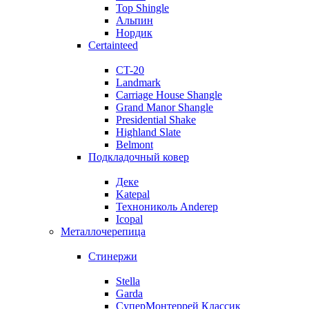
Top Shingle
Альпин
Нордик
Certainteed
CT-20
Landmark
Carriage House Shangle
Grand Manor Shangle
Presidential Shake
Highland Slate
Belmont
Подкладочный ковер
Деке
Katepal
Технониколь Anderep
Icopal
Металлочерепица
Стинержи
Stella
Garda
СуперМонтеррей Классик