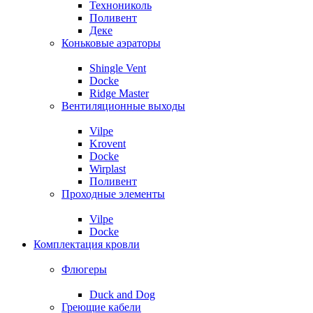
Технониколь
Поливент
Деке
Коньковые аэраторы
Shingle Vent
Docke
Ridge Master
Вентиляционные выходы
Vilpe
Krovent
Docke
Wirplast
Поливент
Проходные элементы
Vilpe
Docke
Комплектация кровли
Флюгеры
Duck and Dog
Греющие кабели