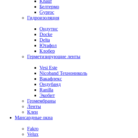
Knauf
Белтермо
Gyproc
Гидроизоляция
Ондутис
Docke
Delta
Ютафол
Клобер
Герметизирующие ленты
Vesi Este
Nicoband Технониколь
Вакафлекс
Ондубанд
Ranilla
Экобит
Геомембраны
Ленты
Клеи
Мансардные окна
Fakro
Velux