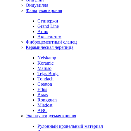
Ондувилла
Фальцевая кровля
Стинержи
Grand Line
Armo
Аквасистем
Фиброцементный сланец
Керамическая черепица
Nelskamp
Koramic
Maruso
Tejas Borja
Tondach
Creaton
Erlus
Braas
Rongguan
Mladost
ABC
Эксплуатируемая кровля
Рулонный кровельный материал