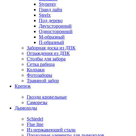
Stynergy
Гранд лайн
Steelx
Под дерево
Двухсторонний
Односторонний
М-образный
П-образный
Заборная доска из ДПК
Ограждения из ДПК
Столбы для забора
Сетка рабица
Колпаки
Фотозаборы
Травяной забор
Крепеж
Гвозди кровельные
Саморезы
Дымоходы
Schiedel
Flue line
Из нержавеющей стали
Проходные элементы для дымоходов