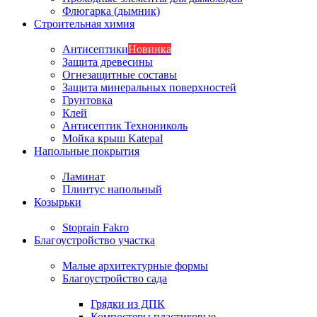
Флюгарка (дымник)
Строительная химия
Антисептики
Новинка
Защита древесины
Огнезащитные составы
Защита минеральных поверхностей
Грунтовка
Клей
Антисептик Технониколь
Мойка крыш Katepal
Напольные покрытия
Ламинат
Плинтус напольный
Козырьки
Stoprain Fakro
Благоустройство участка
Малые архитектурные формы
Благоустройство сада
Грядки из ДПК
Компостеры пластиковые