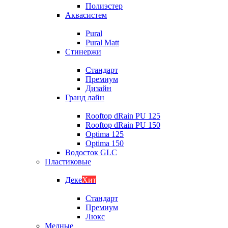
Полиэстер
Аквасистем
Pural
Pural Matt
Стинержи
Стандарт
Премиум
Дизайн
Гранд лайн
Rooftop dRain PU 125
Rooftop dRain PU 150
Optima 125
Optima 150
Водосток GLC
Пластиковые
Деке
Хит
Стандарт
Премиум
Люкс
Медные