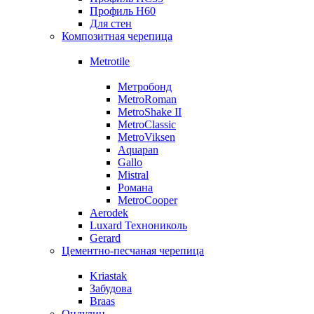
Профиль Н60
Для стен
Композитная черепица
Metrotile
Метробонд
MetroRoman
MetroShake II
MetroClassic
MetroViksen
Aquapan
Gallo
Mistral
Романа
MetroCooper
Aerodek
Luxard Технониколь
Gerard
Цементно-песчаная черепица
Kriastak
Забудова
Braas
Ондулин