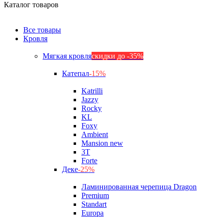
Каталог товаров
Все товары
Кровля
Мягкая кровля
скидки до -35%
Катепал
-15%
Katrilli
Jazzy
Rocky
KL
Foxy
Ambient
Mansion new
3Т
Forte
Деке
-25%
Ламинированная черепица Dragon
Premium
Standart
Europa