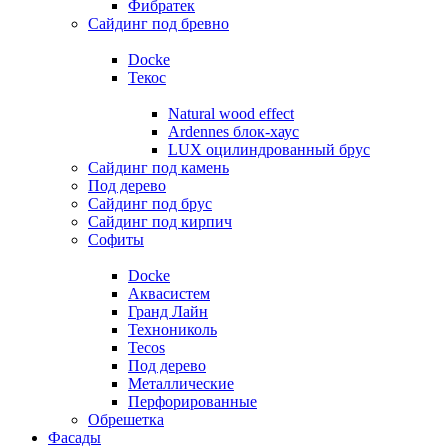
Фибратек
Сайдинг под бревно
Docke
Текос
Natural wood effect
Ardennes блок-хаус
LUX оцилиндрованный брус
Сайдинг под камень
Под дерево
Сайдинг под брус
Сайдинг под кирпич
Софиты
Docke
Аквасистем
Гранд Лайн
Технониколь
Tecos
Под дерево
Металлические
Перфорированные
Обрешетка
Фасады