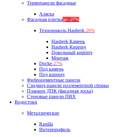
Термопанели фасадные
Аляска
Фасадная плитка
до -27%
Технониколь Hauberk
-26%
Hauberk Камень
Hauberk Кирпич
Цокольный кирпич
Монтаж
Docke
-27%
Под камень
Под кирпич
Фиброцементные панели
Сэндвич-панели поэлементной сборки
Планкен ДПК (фасадная доска)
Стеновые панели ПВХ
Водостоки
Металлические
Ranilla
Интерпрофиль