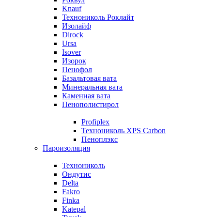
Knauf
Технониколь Роклайт
Изолайф
Dirock
Ursa
Isover
Изорок
Пенофол
Базальтовая вата
Минеральная вата
Каменная вата
Пенополистирол
Profiplex
Технониколь XPS Carbon
Пеноплэкс
Пароизоляция
Технониколь
Ондутис
Delta
Fakro
Finka
Katepal