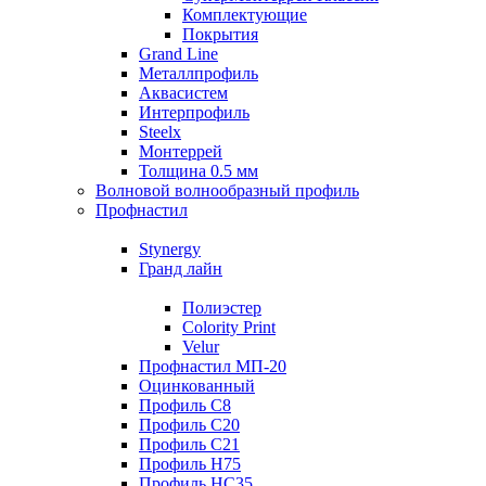
Комплектующие
Покрытия
Grand Line
Металлпрофиль
Аквасистем
Интерпрофиль
Steelx
Монтеррей
Толщина 0.5 мм
Волновой волнообразный профиль
Профнастил
Stynergy
Гранд лайн
Полиэстер
Colority Print
Velur
Профнастил МП-20
Оцинкованный
Профиль С8
Профиль С20
Профиль С21
Профиль Н75
Профиль НС35