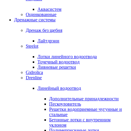
Аквасистем
Оцинкованные
Дренажные системы
Дренаж без щебня
Лайтдрэин
Steelot
Лотки линейного водоотвода
Точечный водоотвод
Ливневые решетки
Gidrolica
Drenline
Линейный водоотвод
Дополнительные принадлежности
Пескоуловитель
Решетки водоприемные чугунные и
стальные
Бетонные лотки с внутренним
уклоном
Полимерпесчаные лотки