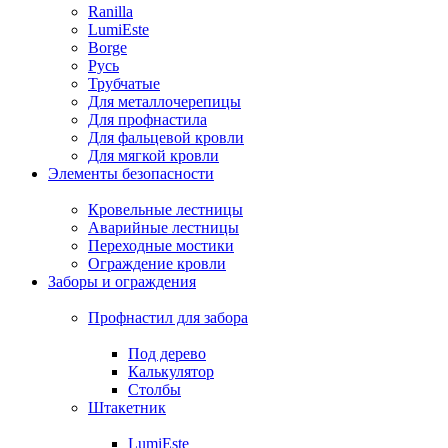
Ranilla
LumiEste
Borge
Русь
Трубчатые
Для металлочерепицы
Для профнастила
Для фальцевой кровли
Для мягкой кровли
Элементы безопасности
Кровельные лестницы
Аварийные лестницы
Переходные мостики
Ограждение кровли
Заборы и ограждения
Профнастил для забора
Под дерево
Калькулятор
Столбы
Штакетник
LumiEste