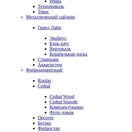
Рейка
Технониколь
Текос
Металлический сайдинг
Гранд Лайн
ЭкоБрус
Блок-хаус
Вертикаль
Корабельная доска
Стинержи
Аквасистем
Фиброцементный
Roofas
Cedral
Cedral Wood
Cedral Smooth
Комплектующие
Фото домов
Decover
Бетэко
Фибростар