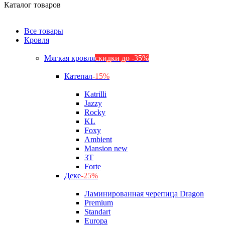
Каталог товаров
Все товары
Кровля
Мягкая кровля
скидки до -35%
Катепал
-15%
Katrilli
Jazzy
Rocky
KL
Foxy
Ambient
Mansion new
3Т
Forte
Деке
-25%
Ламинированная черепица Dragon
Premium
Standart
Europa