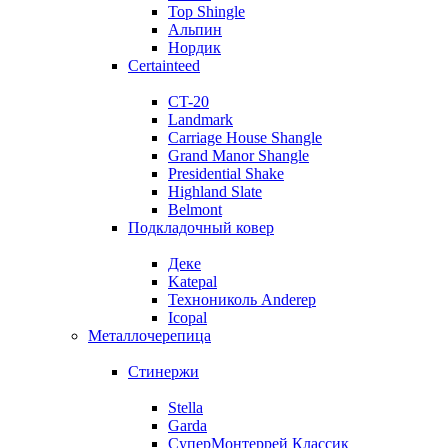
Top Shingle
Альпин
Нордик
Certainteed
CT-20
Landmark
Carriage House Shangle
Grand Manor Shangle
Presidential Shake
Highland Slate
Belmont
Подкладочный ковер
Деке
Katepal
Технониколь Anderep
Icopal
Металлочерепица
Стинержи
Stella
Garda
СуперМонтеррей Классик