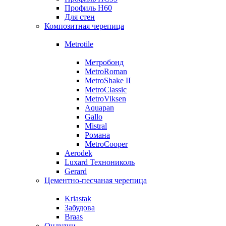
Профиль Н60
Для стен
Композитная черепица
Metrotile
Метробонд
MetroRoman
MetroShake II
MetroClassic
MetroViksen
Aquapan
Gallo
Mistral
Романа
MetroCooper
Aerodek
Luxard Технониколь
Gerard
Цементно-песчаная черепица
Kriastak
Забудова
Braas
Ондулин