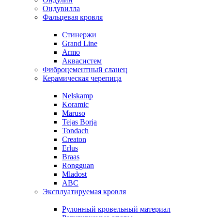
Ондувилла
Фальцевая кровля
Стинержи
Grand Line
Armo
Аквасистем
Фиброцементный сланец
Керамическая черепица
Nelskamp
Koramic
Maruso
Tejas Borja
Tondach
Creaton
Erlus
Braas
Rongguan
Mladost
ABC
Эксплуатируемая кровля
Рулонный кровельный материал