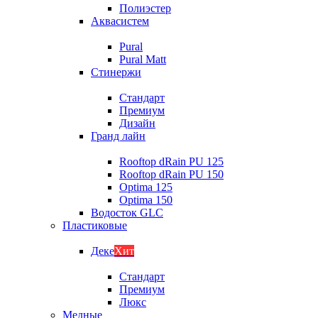
Полиэстер
Аквасистем
Pural
Pural Matt
Стинержи
Стандарт
Премиум
Дизайн
Гранд лайн
Rooftop dRain PU 125
Rooftop dRain PU 150
Optima 125
Optima 150
Водосток GLC
Пластиковые
Деке
Хит
Стандарт
Премиум
Люкс
Медные