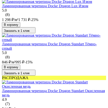
Ламинированная черепица Docke Dragon Lux Изюм
5.0
(8)
1 298
₽
/
м²
1 731
₽
-25%
В корзину
Заказать в 1 клик
Ламинированная черепица Docke Dragon Standart Тёмно-
серый
5.0
(8)
846
₽
/
м²
995
₽
-15%
В корзину
Заказать в 1 клик
РАСПРОДАЖА
Ламинированная черепица Docke Dragon Standart Окисленная
медь
4.9
(7)