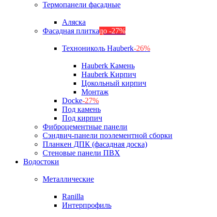
Термопанели фасадные
Аляска
Фасадная плитка
до -27%
Технониколь Hauberk
-26%
Hauberk Камень
Hauberk Кирпич
Цокольный кирпич
Монтаж
Docke
-27%
Под камень
Под кирпич
Фиброцементные панели
Сэндвич-панели поэлементной сборки
Планкен ДПК (фасадная доска)
Стеновые панели ПВХ
Водостоки
Металлические
Ranilla
Интерпрофиль