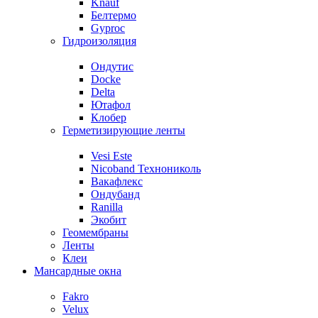
Knauf
Белтермо
Gyproc
Гидроизоляция
Ондутис
Docke
Delta
Ютафол
Клобер
Герметизирующие ленты
Vesi Este
Nicoband Технониколь
Вакафлекс
Ондубанд
Ranilla
Экобит
Геомембраны
Ленты
Клеи
Мансардные окна
Fakro
Velux