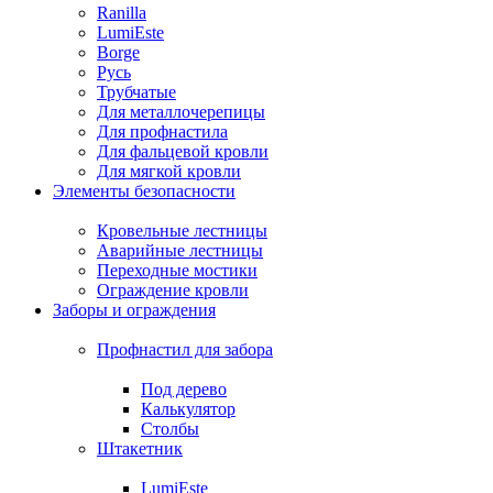
Ranilla
LumiEste
Borge
Русь
Трубчатые
Для металлочерепицы
Для профнастила
Для фальцевой кровли
Для мягкой кровли
Элементы безопасности
Кровельные лестницы
Аварийные лестницы
Переходные мостики
Ограждение кровли
Заборы и ограждения
Профнастил для забора
Под дерево
Калькулятор
Столбы
Штакетник
LumiEste