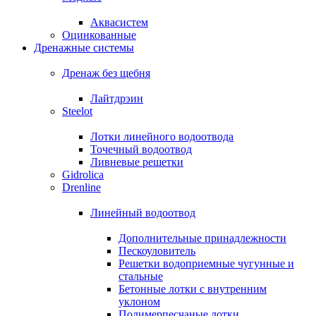
Аквасистем
Оцинкованные
Дренажные системы
Дренаж без щебня
Лайтдрэин
Steelot
Лотки линейного водоотвода
Точечный водоотвод
Ливневые решетки
Gidrolica
Drenline
Линейный водоотвод
Дополнительные принадлежности
Пескоуловитель
Решетки водоприемные чугунные и
стальные
Бетонные лотки с внутренним
уклоном
Полимерпесчаные лотки