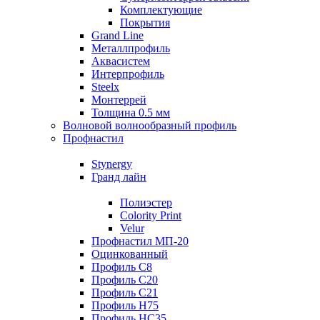
Комплектующие
Покрытия
Grand Line
Металлпрофиль
Аквасистем
Интерпрофиль
Steelx
Монтеррей
Толщина 0.5 мм
Волновой волнообразный профиль
Профнастил
Stynergy
Гранд лайн
Полиэстер
Colority Print
Velur
Профнастил МП-20
Оцинкованный
Профиль С8
Профиль С20
Профиль С21
Профиль Н75
Профиль НС35