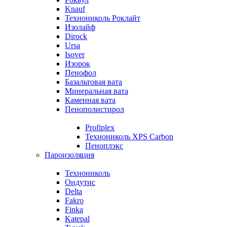
Knauf
Технониколь Роклайт
Изолайф
Dirock
Ursa
Isover
Изорок
Пенофол
Базальтовая вата
Минеральная вата
Каменная вата
Пенополистирол
Profiplex
Технониколь XPS Carbon
Пеноплэкс
Пароизоляция
Технониколь
Ондутис
Delta
Fakro
Finka
Katepal