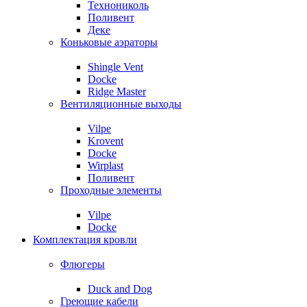
Технониколь
Поливент
Деке
Коньковые аэраторы
Shingle Vent
Docke
Ridge Master
Вентиляционные выходы
Vilpe
Krovent
Docke
Wirplast
Поливент
Проходные элементы
Vilpe
Docke
Комплектация кровли
Флюгеры
Duck and Dog
Греющие кабели