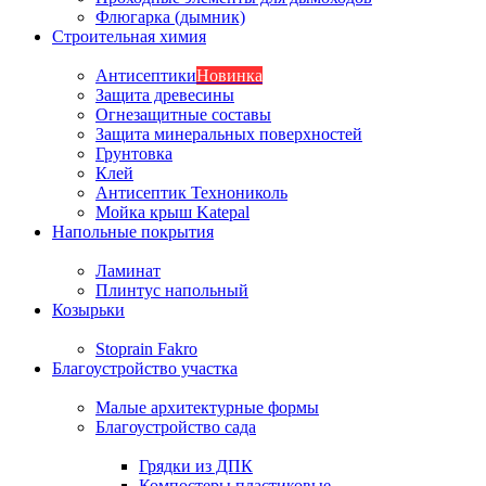
Флюгарка (дымник)
Строительная химия
Антисептики
Новинка
Защита древесины
Огнезащитные составы
Защита минеральных поверхностей
Грунтовка
Клей
Антисептик Технониколь
Мойка крыш Katepal
Напольные покрытия
Ламинат
Плинтус напольный
Козырьки
Stoprain Fakro
Благоустройство участка
Малые архитектурные формы
Благоустройство сада
Грядки из ДПК
Компостеры пластиковые