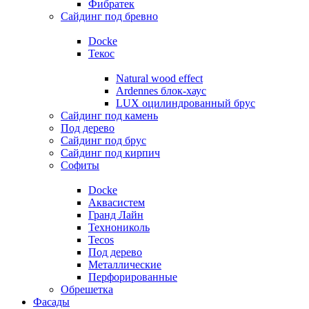
Фибратек
Сайдинг под бревно
Docke
Текос
Natural wood effect
Ardennes блок-хаус
LUX оцилиндрованный брус
Сайдинг под камень
Под дерево
Сайдинг под брус
Сайдинг под кирпич
Софиты
Docke
Аквасистем
Гранд Лайн
Технониколь
Tecos
Под дерево
Металлические
Перфорированные
Обрешетка
Фасады