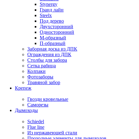
Stynergy
Гранд лайн
Steelx
Под дерево
Двухсторонний
Односторонний
М-образный
П-образный
Заборная доска из ДПК
Ограждения из ДПК
Столбы для забора
Сетка рабица
Колпаки
Фотозаборы
Травяной забор
Крепеж
Гвозди кровельные
Саморезы
Дымоходы
Schiedel
Flue line
Из нержавеющей стали
Проходные элементы для дымоходов