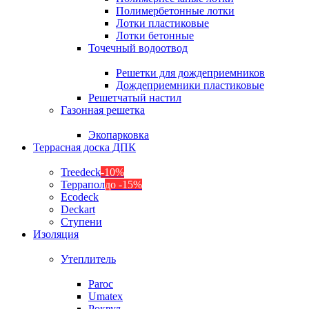
Полимербетонные лотки
Лотки пластиковые
Лотки бетонные
Точечный водоотвод
Решетки для дождеприемников
Дождеприемники пластиковые
Решетчатый настил
Газонная решетка
Экопарковка
Террасная доска ДПК
Treedeck
-10%
Террапол
до -15%
Ecodeck
Deckart
Ступени
Изоляция
Утеплитель
Paroc
Umatex
Роквул