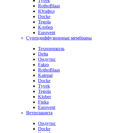
Tyvek
RothoBlaas
Ютафол
Docke
Tegola
Клобер
Eurovent
Супердиффузионные мембраны
Технониколь
Delta
Ондутис
Fakro
RothoBlaas
Katepal
Docke
Tyvek
Tegola
Klober
Finka
Eurovent
Ветрозащита
Ондутис
Docke