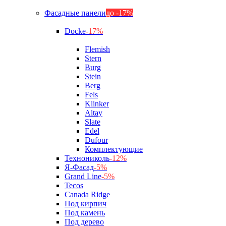
Фасадные панели
до -17%
Docke
-17%
Flemish
Stern
Burg
Stein
Berg
Fels
Klinker
Altay
Slate
Edel
Dufour
Комплектующие
Технониколь
-12%
Я-Фасад
-5%
Grand Line
-5%
Tecos
Canada Ridge
Под кирпич
Под камень
Под дерево