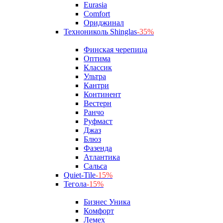
Eurasia
Comfort
Ориджинал
Технониколь Shinglas
-35%
Финская черепица
Оптима
Классик
Ультра
Кантри
Континент
Вестерн
Ранчо
Руфмаст
Джаз
Блюз
Фазенда
Атлантика
Сальса
Quiet-Tile
-15%
Тегола
-15%
Бизнес Уника
Комфорт
Лемех