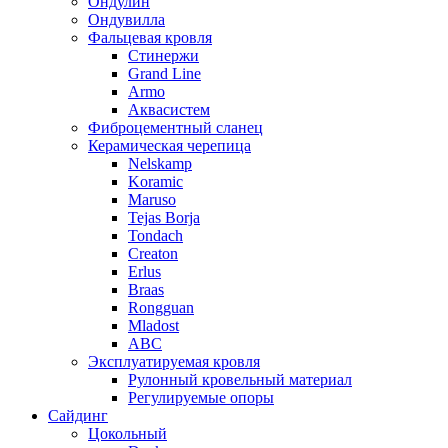
Ондулин
Ондувилла
Фальцевая кровля
Стинержи
Grand Line
Armo
Аквасистем
Фиброцементный сланец
Керамическая черепица
Nelskamp
Koramic
Maruso
Tejas Borja
Tondach
Creaton
Erlus
Braas
Rongguan
Mladost
ABC
Эксплуатируемая кровля
Рулонный кровельный материал
Регулируемые опоры
Сайдинг
Цокольный