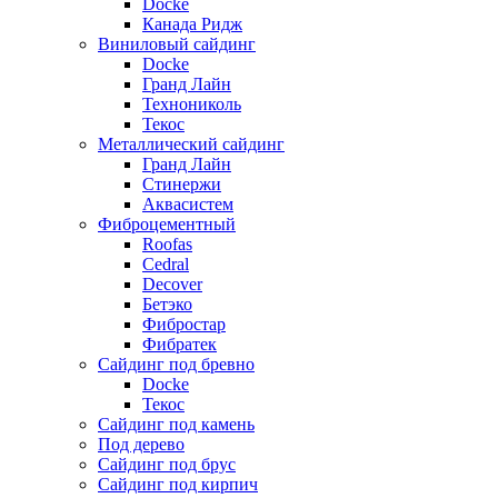
Docke
Канада Ридж
Виниловый сайдинг
Docke
Гранд Лайн
Технониколь
Текос
Металлический сайдинг
Гранд Лайн
Стинержи
Аквасистем
Фиброцементный
Roofas
Cedral
Decover
Бетэко
Фибростар
Фибратек
Сайдинг под бревно
Docke
Текос
Сайдинг под камень
Под дерево
Сайдинг под брус
Сайдинг под кирпич