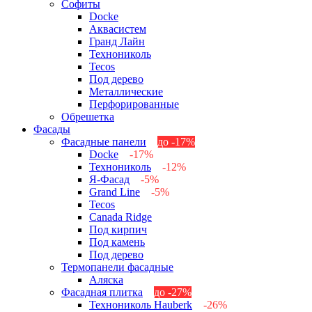
Софиты
Docke
Аквасистем
Гранд Лайн
Технониколь
Tecos
Под дерево
Металлические
Перфорированные
Обрешетка
Фасады
Фасадные панели
до -17%
Docke
-17%
Технониколь
-12%
Я-Фасад
-5%
Grand Line
-5%
Tecos
Canada Ridge
Под кирпич
Под камень
Под дерево
Термопанели фасадные
Аляска
Фасадная плитка
до -27%
Технониколь Hauberk
-26%