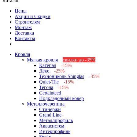
Каталог
Цены
Акции и Скидки
Строителям
Монтаж
Доставка
Контакты
Кровля
Мягкая кровля
скидки до -35%
Катепал
-15%
Деке
-25%
Технониколь Shinglas
-35%
Quiet-Tile
-15%
Тегола
-15%
Certainteed
Подкладочный ковер
Металлочерепица
Стинержи
Grand Line
Металлпрофиль
Аквасистем
Интерпрофиль
Steelx