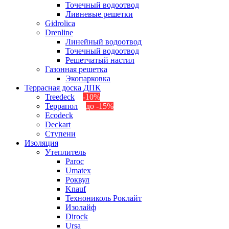
Точечный водоотвод
Ливневые решетки
Gidrolica
Drenline
Линейный водоотвод
Точечный водоотвод
Решетчатый настил
Газонная решетка
Экопарковка
Террасная доска ДПК
Treedeck
-10%
Террапол
до -15%
Ecodeck
Deckart
Ступени
Изоляция
Утеплитель
Paroc
Umatex
Роквул
Knauf
Технониколь Роклайт
Изолайф
Dirock
Ursa