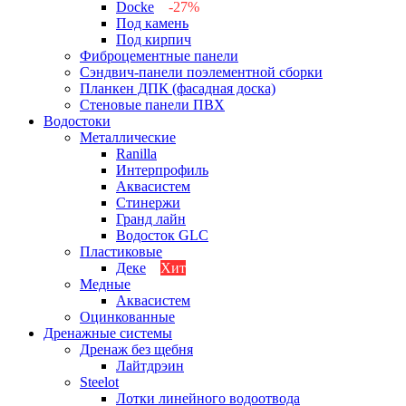
Docke
-27%
Под камень
Под кирпич
Фиброцементные панели
Сэндвич-панели поэлементной сборки
Планкен ДПК (фасадная доска)
Стеновые панели ПВХ
Водостоки
Металлические
Ranilla
Интерпрофиль
Аквасистем
Стинержи
Гранд лайн
Водосток GLC
Пластиковые
Деке
Хит
Медные
Аквасистем
Оцинкованные
Дренажные системы
Дренаж без щебня
Лайтдрэин
Steelot
Лотки линейного водоотвода