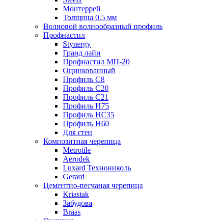
Монтеррей
Толщина 0.5 мм
Волновой волнообразный профиль
Профнастил
Stynergy
Гранд лайн
Профнастил МП-20
Оцинкованный
Профиль С8
Профиль С20
Профиль С21
Профиль Н75
Профиль НС35
Профиль Н60
Для стен
Композитная черепица
Metrotile
Aerodek
Luxard Технониколь
Gerard
Цементно-песчаная черепица
Kriastak
Забудова
Braas