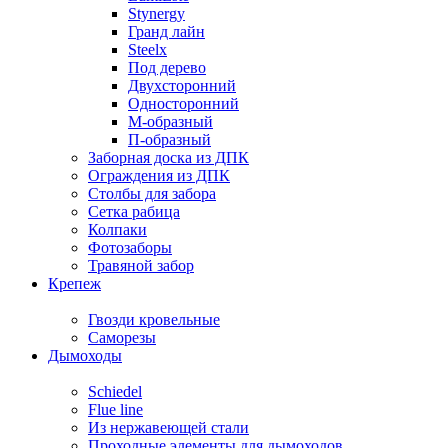
Stynergy
Гранд лайн
Steelx
Под дерево
Двухсторонний
Односторонний
М-образный
П-образный
Заборная доска из ДПК
Ограждения из ДПК
Столбы для забора
Сетка рабица
Колпаки
Фотозаборы
Травяной забор
Крепеж
Гвозди кровельные
Саморезы
Дымоходы
Schiedel
Flue line
Из нержавеющей стали
Проходные элементы для дымоходов