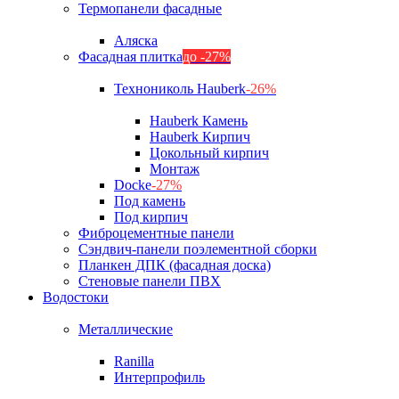
Термопанели фасадные
Аляска
Фасадная плитка
до -27%
Технониколь Hauberk
-26%
Hauberk Камень
Hauberk Кирпич
Цокольный кирпич
Монтаж
Docke
-27%
Под камень
Под кирпич
Фиброцементные панели
Сэндвич-панели поэлементной сборки
Планкен ДПК (фасадная доска)
Стеновые панели ПВХ
Водостоки
Металлические
Ranilla
Интерпрофиль