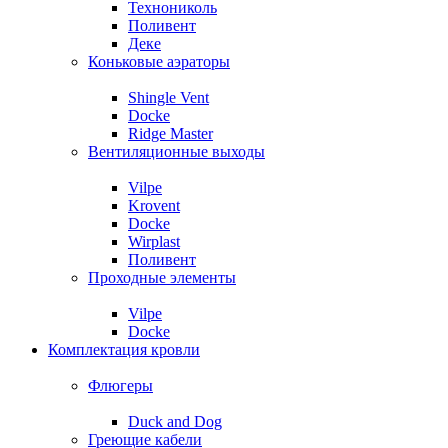
Технониколь
Поливент
Деке
Коньковые аэраторы
Shingle Vent
Docke
Ridge Master
Вентиляционные выходы
Vilpe
Krovent
Docke
Wirplast
Поливент
Проходные элементы
Vilpe
Docke
Комплектация кровли
Флюгеры
Duck and Dog
Греющие кабели