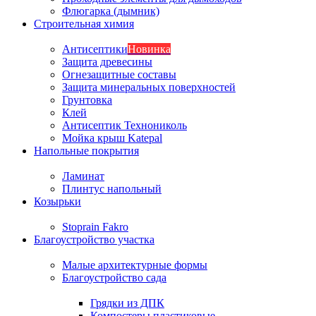
Флюгарка (дымник)
Строительная химия
Антисептики
Новинка
Защита древесины
Огнезащитные составы
Защита минеральных поверхностей
Грунтовка
Клей
Антисептик Технониколь
Мойка крыш Katepal
Напольные покрытия
Ламинат
Плинтус напольный
Козырьки
Stoprain Fakro
Благоустройство участка
Малые архитектурные формы
Благоустройство сада
Грядки из ДПК
Компостеры пластиковые