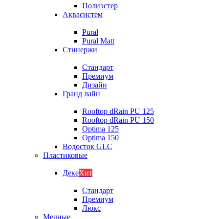
Полиэстер
Аквасистем
Pural
Pural Matt
Стинержи
Стандарт
Премиум
Дизайн
Гранд лайн
Rooftop dRain PU 125
Rooftop dRain PU 150
Optima 125
Optima 150
Водосток GLC
Пластиковые
Деке
Хит
Стандарт
Премиум
Люкс
Медные