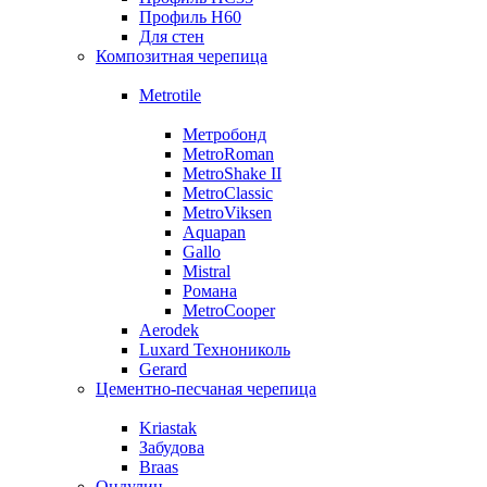
Профиль Н60
Для стен
Композитная черепица
Metrotile
Метробонд
MetroRoman
MetroShake II
MetroClassic
MetroViksen
Aquapan
Gallo
Mistral
Романа
MetroCooper
Aerodek
Luxard Технониколь
Gerard
Цементно-песчаная черепица
Kriastak
Забудова
Braas
Ондулин