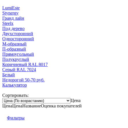
LumiEste
Stynergy
Гранд лайн
Steelx
Под дерево
Двухсторонний
Односторонний
М-образный
П-образный
Прямоугольный
Полукруглый
Коричневый RAL 8017
Серый RAL 7024
Белый
Недорогой 50-70 руб.
Калькулятор
Сортировать:
Цена
Цена
Цена
Название
Оценка
покупателей
Фильтры