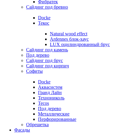
Фибратек
Сайдинг под бревно
Docke
Текос
Natural wood effect
Ardennes блок-хаус
LUX оцилиндрованный брус
Сайдинг под камень
Под дерево
Сайдинг под брус
Сайдинг под кирпич
Софиты
Docke
Аквасистем
Гранд Лайн
Технониколь
Tecos
Под дерево
Металлические
Перфорированные
Обрешетка
Фасады