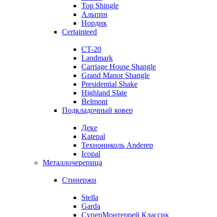
Top Shingle
Альпин
Нордик
Certainteed
CT-20
Landmark
Carriage House Shangle
Grand Manor Shangle
Presidential Shake
Highland Slate
Belmont
Подкладочный ковер
Деке
Katepal
Технониколь Anderep
Icopal
Металлочерепица
Стинержи
Stella
Garda
СуперМонтеррей Классик