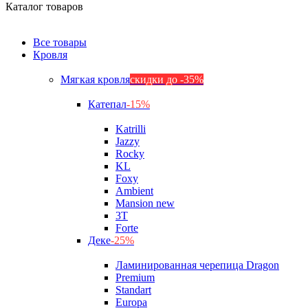
Каталог товаров
Все товары
Кровля
Мягкая кровля
скидки до -35%
Катепал
-15%
Katrilli
Jazzy
Rocky
KL
Foxy
Ambient
Mansion new
3Т
Forte
Деке
-25%
Ламинированная черепица Dragon
Premium
Standart
Europa