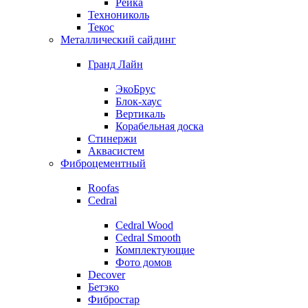
Рейка
Технониколь
Текос
Металлический сайдинг
Гранд Лайн
ЭкоБрус
Блок-хаус
Вертикаль
Корабельная доска
Стинержи
Аквасистем
Фиброцементный
Roofas
Cedral
Cedral Wood
Cedral Smooth
Комплектующие
Фото домов
Decover
Бетэко
Фибростар