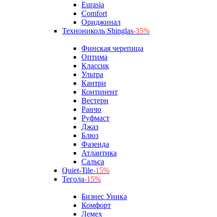
Eurasia
Comfort
Ориджинал
Технониколь Shinglas
-35%
Финская черепица
Оптима
Классик
Ультра
Кантри
Континент
Вестерн
Ранчо
Руфмаст
Джаз
Блюз
Фазенда
Атлантика
Сальса
Quiet-Tile
-15%
Тегола
-15%
Бизнес Уника
Комфорт
Лемех