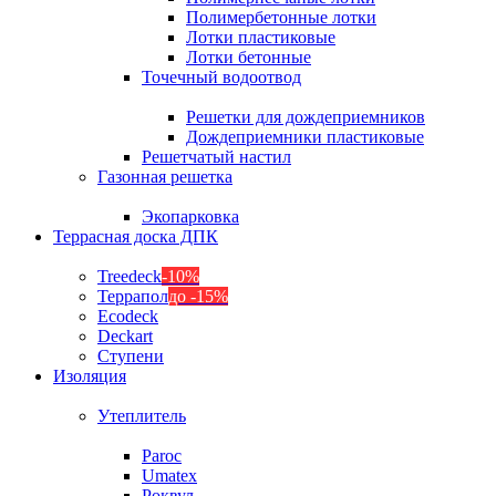
Полимербетонные лотки
Лотки пластиковые
Лотки бетонные
Точечный водоотвод
Решетки для дождеприемников
Дождеприемники пластиковые
Решетчатый настил
Газонная решетка
Экопарковка
Террасная доска ДПК
Treedeck
-10%
Террапол
до -15%
Ecodeck
Deckart
Ступени
Изоляция
Утеплитель
Paroc
Umatex
Роквул