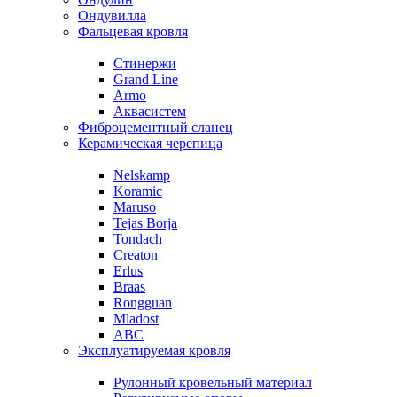
Ондувилла
Фальцевая кровля
Стинержи
Grand Line
Armo
Аквасистем
Фиброцементный сланец
Керамическая черепица
Nelskamp
Koramic
Maruso
Tejas Borja
Tondach
Creaton
Erlus
Braas
Rongguan
Mladost
ABC
Эксплуатируемая кровля
Рулонный кровельный материал