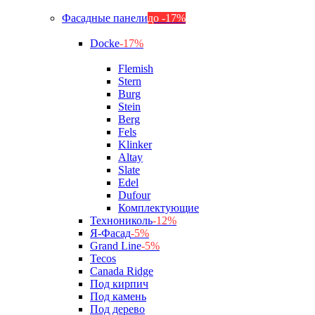
Фасадные панели
до -17%
Docke
-17%
Flemish
Stern
Burg
Stein
Berg
Fels
Klinker
Altay
Slate
Edel
Dufour
Комплектующие
Технониколь
-12%
Я-Фасад
-5%
Grand Line
-5%
Tecos
Canada Ridge
Под кирпич
Под камень
Под дерево