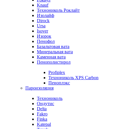
Knauf
Технониколь Роклайт
Изолайф
Dirock
Ursa
Isover
Изорок
Пенофол
Базальтовая вата
Минеральная вата
Каменная вата
Пенополистирол
Profiplex
Технониколь XPS Carbon
Пеноплэкс
Пароизоляция
Технониколь
Ондутис
Delta
Fakro
Finka
Katepal