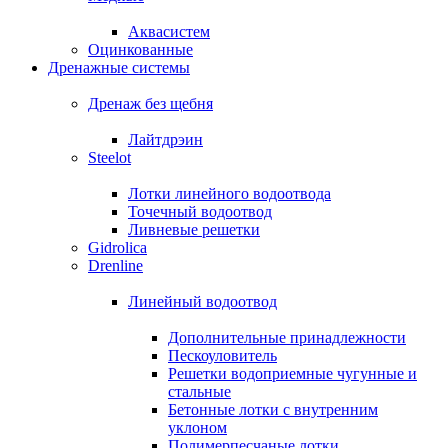
Аквасистем
Оцинкованные
Дренажные системы
Дренаж без щебня
Лайтдрэин
Steelot
Лотки линейного водоотвода
Точечный водоотвод
Ливневые решетки
Gidrolica
Drenline
Линейный водоотвод
Дополнительные принадлежности
Пескоуловитель
Решетки водоприемные чугунные и
стальные
Бетонные лотки с внутренним
уклоном
Полимерпесчаные лотки