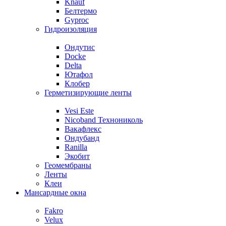
Knauf
Белтермо
Gyproc
Гидроизоляция
Ондутис
Docke
Delta
Ютафол
Клобер
Герметизирующие ленты
Vesi Este
Nicoband Технониколь
Вакафлекс
Ондубанд
Ranilla
Экобит
Геомембраны
Ленты
Клеи
Мансардные окна
Fakro
Velux