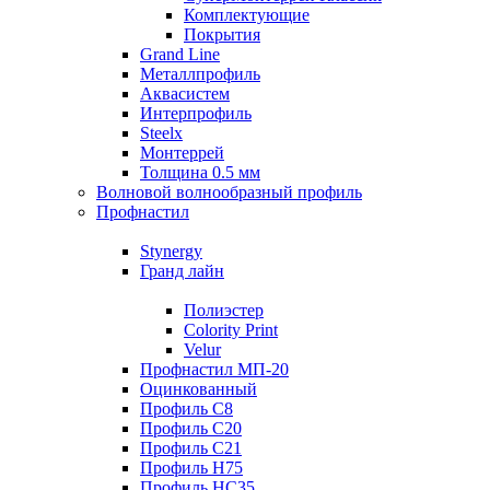
Комплектующие
Покрытия
Grand Line
Металлпрофиль
Аквасистем
Интерпрофиль
Steelx
Монтеррей
Толщина 0.5 мм
Волновой волнообразный профиль
Профнастил
Stynergy
Гранд лайн
Полиэстер
Colority Print
Velur
Профнастил МП-20
Оцинкованный
Профиль С8
Профиль С20
Профиль С21
Профиль Н75
Профиль НС35