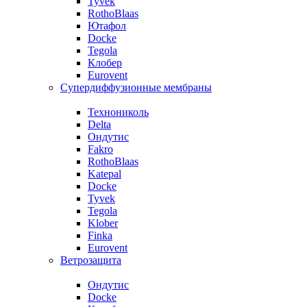
Tyvek
RothoBlaas
Ютафол
Docke
Tegola
Клобер
Eurovent
Супердиффузионные мембраны
Технониколь
Delta
Ондутис
Fakro
RothoBlaas
Katepal
Docke
Tyvek
Tegola
Klober
Finka
Eurovent
Ветрозащита
Ондутис
Docke