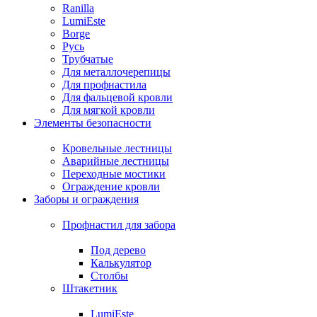
Ranilla
LumiEste
Borge
Русь
Трубчатые
Для металлочерепицы
Для профнастила
Для фальцевой кровли
Для мягкой кровли
Элементы безопасности
Кровельные лестницы
Аварийные лестницы
Переходные мостики
Ограждение кровли
Заборы и ограждения
Профнастил для забора
Под дерево
Калькулятор
Столбы
Штакетник
LumiEste