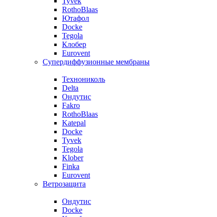
Tyvek
RothoBlaas
Ютафол
Docke
Tegola
Клобер
Eurovent
Супердиффузионные мембраны
Технониколь
Delta
Ондутис
Fakro
RothoBlaas
Katepal
Docke
Tyvek
Tegola
Klober
Finka
Eurovent
Ветрозащита
Ондутис
Docke