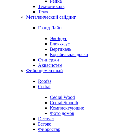
Рейка
Технониколь
Текос
Металлический сайдинг
Гранд Лайн
ЭкоБрус
Блок-хаус
Вертикаль
Корабельная доска
Стинержи
Аквасистем
Фиброцементный
Roofas
Cedral
Cedral Wood
Cedral Smooth
Комплектующие
Фото домов
Decover
Бетэко
Фибростар