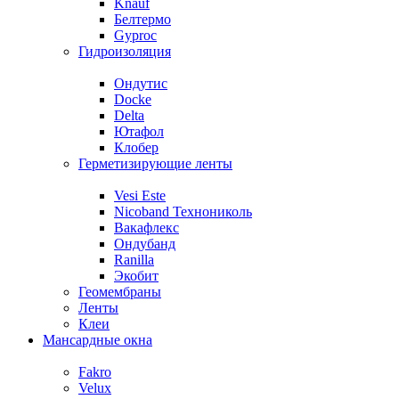
Knauf
Белтермо
Gyproc
Гидроизоляция
Ондутис
Docke
Delta
Ютафол
Клобер
Герметизирующие ленты
Vesi Este
Nicoband Технониколь
Вакафлекс
Ондубанд
Ranilla
Экобит
Геомембраны
Ленты
Клеи
Мансардные окна
Fakro
Velux