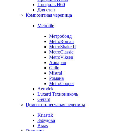
Профиль Н60
Для стен
Композитная черепица
Metrotile
Метробонд
MetroRoman
MetroShake II
MetroClassic
MetroViksen
Aquapan
Gallo
Mistral
Романа
MetroCooper
Aerodek
Luxard Технониколь
Gerard
Цементно-песчаная черепица
Kriastak
Забудова
Braas
Ондулин