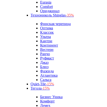
Eurasia
Comfort
Ориджинал
Технониколь Shinglas
-35%
Финская черепица
Оптима
Классик
Ультра
Кантри
Континент
Вестерн
Ранчо
Руфмаст
Джаз
Блюз
Фазенда
Атлантика
Сальса
Quiet-Tile
-15%
Тегола
-15%
Бизнес Уника
Комфорт
Лемех