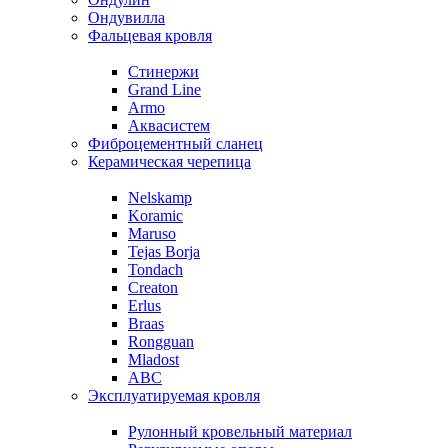
Ондувилла
Фальцевая кровля
Стинержи
Grand Line
Armo
Аквасистем
Фиброцементный сланец
Керамическая черепица
Nelskamp
Koramic
Maruso
Tejas Borja
Tondach
Creaton
Erlus
Braas
Rongguan
Mladost
ABC
Эксплуатируемая кровля
Рулонный кровельный материал