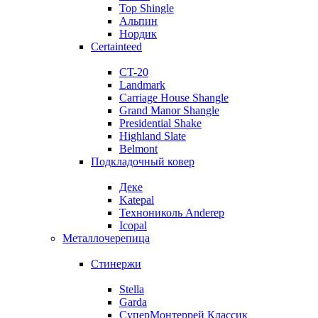
Top Shingle
Альпин
Нордик
Certainteed
CT-20
Landmark
Carriage House Shangle
Grand Manor Shangle
Presidential Shake
Highland Slate
Belmont
Подкладочный ковер
Деке
Katepal
Технониколь Anderep
Icopal
Металлочерепица
Стинержи
Stella
Garda
СуперМонтеррей Классик