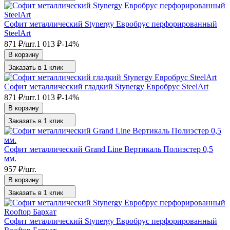
Софит металлический Stynergy Евробрус перфорированный
SteelArt
871
₽
/
шт.
1 013
₽
-14%
В корзину
Заказать в 1 клик
Софит металлический гладкий Stynergy Евробрус SteelArt
871
₽
/
шт.
1 013
₽
-14%
В корзину
Заказать в 1 клик
Софит металлический Grand Line Вертикаль Полиэстер 0,5
мм.
957
₽
/
шт.
В корзину
Заказать в 1 клик
Софит металлический Stynergy Евробрус перфорированный