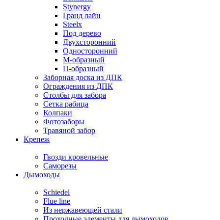
Stynergy
Гранд лайн
Steelx
Под дерево
Двухсторонний
Односторонний
М-образный
П-образный
Заборная доска из ДПК
Ограждения из ДПК
Столбы для забора
Сетка рабица
Колпаки
Фотозаборы
Травяной забор
Крепеж
Гвозди кровельные
Саморезы
Дымоходы
Schiedel
Flue line
Из нержавеющей стали
Проходные элементы для дымоходов