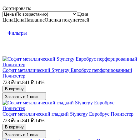
Сортировать:
Цена
Цена
Цена
Название
Оценка
покупателей
Фильтры
Софит металлический Stynergy Евробрус перфорированный
Полиэстер
723
₽
/
шт.
841
₽
-14%
В корзину
Заказать в 1 клик
Софит металлический гладкий Stynergy Евробрус Полиэстер
723
₽
/
шт.
841
₽
-14%
В корзину
Заказать в 1 клик