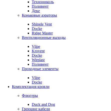
Технониколь
Поливент
Деке
Коньковые аэраторы
Shingle Vent
Docke
Ridge Master
Вентиляционные выходы
Vilpe
Krovent
Docke
Wirplast
Поливент
Проходные элементы
Vilpe
Docke
Комплектация кровли
Флюгеры
Duck and Dog
Греющие кабели