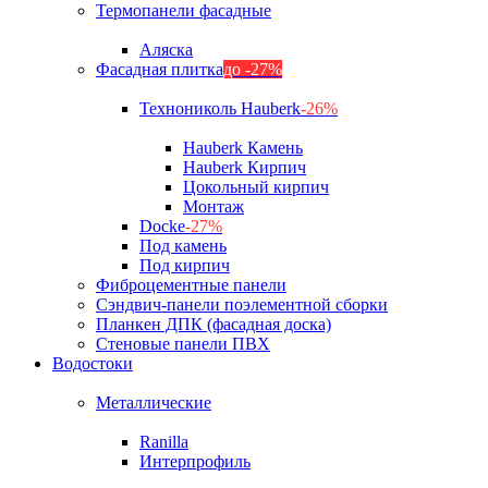
Термопанели фасадные
Аляска
Фасадная плитка
до -27%
Технониколь Hauberk
-26%
Hauberk Камень
Hauberk Кирпич
Цокольный кирпич
Монтаж
Docke
-27%
Под камень
Под кирпич
Фиброцементные панели
Сэндвич-панели поэлементной сборки
Планкен ДПК (фасадная доска)
Стеновые панели ПВХ
Водостоки
Металлические
Ranilla
Интерпрофиль