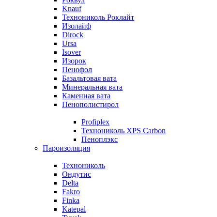
Knauf
Технониколь Роклайт
Изолайф
Dirock
Ursa
Isover
Изорок
Пенофол
Базальтовая вата
Минеральная вата
Каменная вата
Пенополистирол
Profiplex
Технониколь XPS Carbon
Пеноплэкс
Пароизоляция
Технониколь
Ондутис
Delta
Fakro
Finka
Katepal