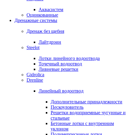
Аквасистем
Оцинкованные
Дренажные системы
Дренаж без щебня
Лайтдрэин
Steelot
Лотки линейного водоотвода
Точечный водоотвод
Ливневые решетки
Gidrolica
Drenline
Линейный водоотвод
Дополнительные принадлежности
Пескоуловитель
Решетки водоприемные чугунные и
стальные
Бетонные лотки с внутренним
уклоном
Полимерпесчаные лотки