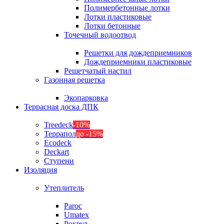
Полимербетонные лотки
Лотки пластиковые
Лотки бетонные
Точечный водоотвод
Решетки для дождеприемников
Дождеприемники пластиковые
Решетчатый настил
Газонная решетка
Экопарковка
Террасная доска ДПК
Treedeck
-10%
Террапол
до -15%
Ecodeck
Deckart
Ступени
Изоляция
Утеплитель
Paroc
Umatex
Роквул