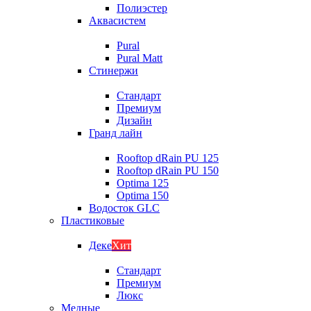
Полиэстер
Аквасистем
Pural
Pural Matt
Стинержи
Стандарт
Премиум
Дизайн
Гранд лайн
Rooftop dRain PU 125
Rooftop dRain PU 150
Optima 125
Optima 150
Водосток GLC
Пластиковые
Деке
Хит
Стандарт
Премиум
Люкс
Медные