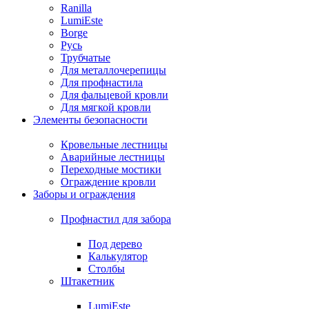
Ranilla
LumiEste
Borge
Русь
Трубчатые
Для металлочерепицы
Для профнастила
Для фальцевой кровли
Для мягкой кровли
Элементы безопасности
Кровельные лестницы
Аварийные лестницы
Переходные мостики
Ограждение кровли
Заборы и ограждения
Профнастил для забора
Под дерево
Калькулятор
Столбы
Штакетник
LumiEste