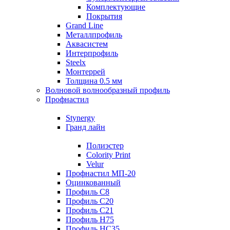
Комплектующие
Покрытия
Grand Line
Металлпрофиль
Аквасистем
Интерпрофиль
Steelx
Монтеррей
Толщина 0.5 мм
Волновой волнообразный профиль
Профнастил
Stynergy
Гранд лайн
Полиэстер
Colority Print
Velur
Профнастил МП-20
Оцинкованный
Профиль С8
Профиль С20
Профиль С21
Профиль Н75
Профиль НС35