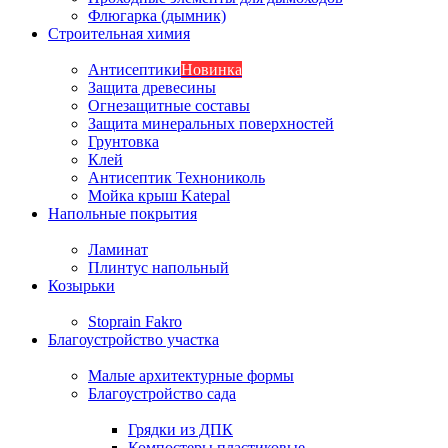
Флюгарка (дымник)
Строительная химия
Антисептики
Новинка
Защита древесины
Огнезащитные составы
Защита минеральных поверхностей
Грунтовка
Клей
Антисептик Технониколь
Мойка крыш Katepal
Напольные покрытия
Ламинат
Плинтус напольный
Козырьки
Stoprain Fakro
Благоустройство участка
Малые архитектурные формы
Благоустройство сада
Грядки из ДПК
Компостеры пластиковые