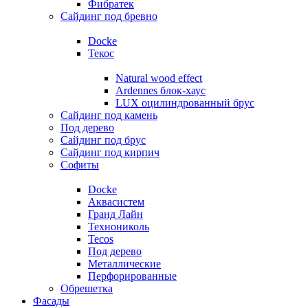
Фибратек
Сайдинг под бревно
Docke
Текос
Natural wood effect
Ardennes блок-хаус
LUX оцилиндрованный брус
Сайдинг под камень
Под дерево
Сайдинг под брус
Сайдинг под кирпич
Софиты
Docke
Аквасистем
Гранд Лайн
Технониколь
Tecos
Под дерево
Металлические
Перфорированные
Обрешетка
Фасады