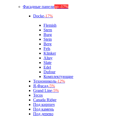
Фасадные панели
до -17%
Docke
-17%
Flemish
Stern
Burg
Stein
Berg
Fels
Klinker
Altay
Slate
Edel
Dufour
Комплектующие
Технониколь
-12%
Я-Фасад
-5%
Grand Line
-5%
Tecos
Canada Ridge
Под кирпич
Под камень
Под дерево