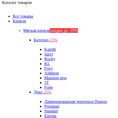
Каталог товаров
Все товары
Кровля
Мягкая кровля
скидки до -35%
Катепал
-15%
Katrilli
Jazzy
Rocky
KL
Foxy
Ambient
Mansion new
3Т
Forte
Деке
-25%
Ламинированная черепица Dragon
Premium
Standart
Europa