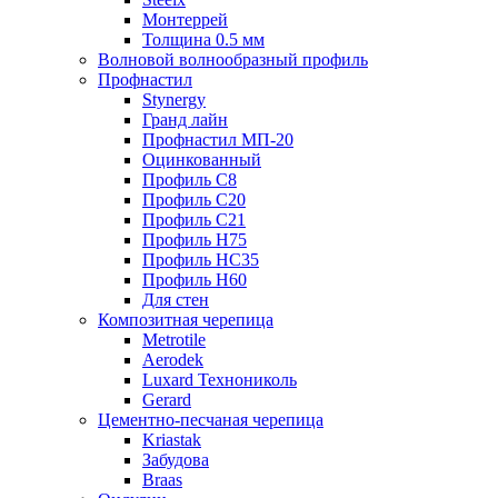
Монтеррей
Толщина 0.5 мм
Волновой волнообразный профиль
Профнастил
Stynergy
Гранд лайн
Профнастил МП-20
Оцинкованный
Профиль С8
Профиль С20
Профиль С21
Профиль Н75
Профиль НС35
Профиль Н60
Для стен
Композитная черепица
Metrotile
Aerodek
Luxard Технониколь
Gerard
Цементно-песчаная черепица
Kriastak
Забудова
Braas