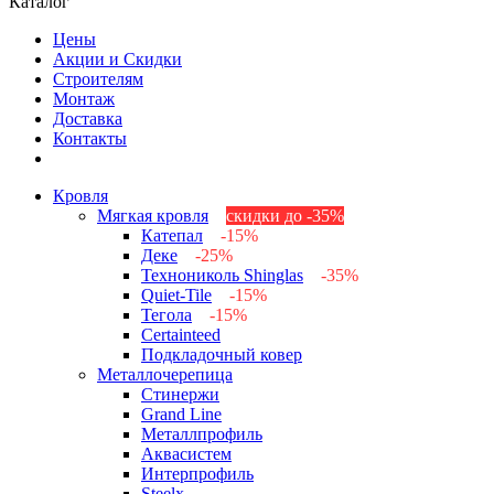
Каталог
Цены
Акции и Скидки
Строителям
Монтаж
Доставка
Контакты
Кровля
Мягкая кровля
скидки до -35%
Катепал
-15%
Деке
-25%
Технониколь Shinglas
-35%
Quiet-Tile
-15%
Тегола
-15%
Certainteed
Подкладочный ковер
Металлочерепица
Стинержи
Grand Line
Металлпрофиль
Аквасистем
Интерпрофиль
Steelx