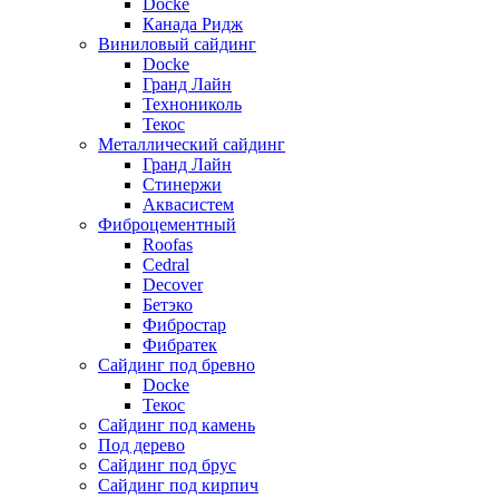
Docke
Канада Ридж
Виниловый сайдинг
Docke
Гранд Лайн
Технониколь
Текос
Металлический сайдинг
Гранд Лайн
Стинержи
Аквасистем
Фиброцементный
Roofas
Cedral
Decover
Бетэко
Фибростар
Фибратек
Сайдинг под бревно
Docke
Текос
Сайдинг под камень
Под дерево
Сайдинг под брус
Сайдинг под кирпич