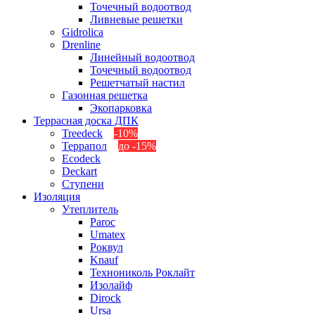
Точечный водоотвод
Ливневые решетки
Gidrolica
Drenline
Линейный водоотвод
Точечный водоотвод
Решетчатый настил
Газонная решетка
Экопарковка
Террасная доска ДПК
Treedeck
-10%
Террапол
до -15%
Ecodeck
Deckart
Ступени
Изоляция
Утеплитель
Paroc
Umatex
Роквул
Knauf
Технониколь Роклайт
Изолайф
Dirock
Ursa