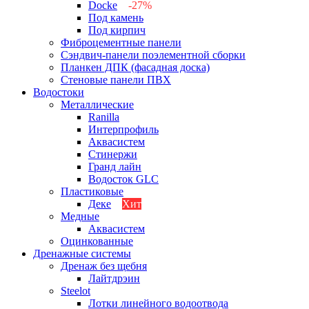
Docke
-27%
Под камень
Под кирпич
Фиброцементные панели
Сэндвич-панели поэлементной сборки
Планкен ДПК (фасадная доска)
Стеновые панели ПВХ
Водостоки
Металлические
Ranilla
Интерпрофиль
Аквасистем
Стинержи
Гранд лайн
Водосток GLC
Пластиковые
Деке
Хит
Медные
Аквасистем
Оцинкованные
Дренажные системы
Дренаж без щебня
Лайтдрэин
Steelot
Лотки линейного водоотвода