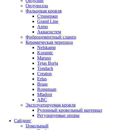
Ондулин
Ондувилла
Фальцевая кровля
Стинержи
Grand Line
Armo
Аквасистем
Фиброцементный сланец
Керамическая черепица
Nelskamp
Koramic
Maruso
Tejas Borja
Tondach
Creaton
Erlus
Braas
Rongguan
Mladost
ABC
Эксплуатируемая кровля
Рулонный кровельный материал
Регулируемые опоры
Сайдинг
Цокольный