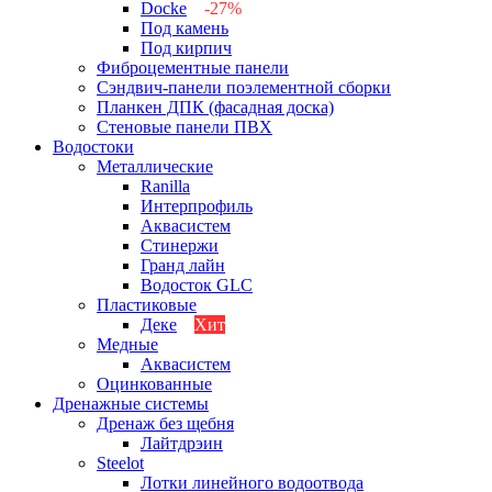
Docke
-27%
Под камень
Под кирпич
Фиброцементные панели
Сэндвич-панели поэлементной сборки
Планкен ДПК (фасадная доска)
Стеновые панели ПВХ
Водостоки
Металлические
Ranilla
Интерпрофиль
Аквасистем
Стинержи
Гранд лайн
Водосток GLC
Пластиковые
Деке
Хит
Медные
Аквасистем
Оцинкованные
Дренажные системы
Дренаж без щебня
Лайтдрэин
Steelot
Лотки линейного водоотвода