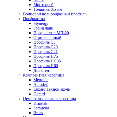
Монтеррей
Толщина 0.5 мм
Волновой волнообразный профиль
Профнастил
Stynergy
Гранд лайн
Профнастил МП-20
Оцинкованный
Профиль С8
Профиль С20
Профиль С21
Профиль Н75
Профиль НС35
Профиль Н60
Для стен
Композитная черепица
Metrotile
Aerodek
Luxard Технониколь
Gerard
Цементно-песчаная черепица
Kriastak
Забудова
Braas