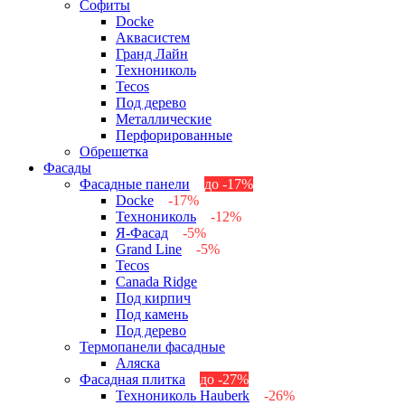
Софиты
Docke
Аквасистем
Гранд Лайн
Технониколь
Tecos
Под дерево
Металлические
Перфорированные
Обрешетка
Фасады
Фасадные панели
до -17%
Docke
-17%
Технониколь
-12%
Я-Фасад
-5%
Grand Line
-5%
Tecos
Canada Ridge
Под кирпич
Под камень
Под дерево
Термопанели фасадные
Аляска
Фасадная плитка
до -27%
Технониколь Hauberk
-26%