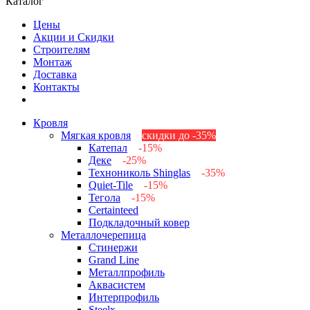
Каталог
Цены
Акции и Скидки
Строителям
Монтаж
Доставка
Контакты
Кровля
Мягкая кровля
скидки до -35%
Катепал
-15%
Деке
-25%
Технониколь Shinglas
-35%
Quiet-Tile
-15%
Тегола
-15%
Certainteed
Подкладочный ковер
Металлочерепица
Стинержи
Grand Line
Металлпрофиль
Аквасистем
Интерпрофиль
Steelx