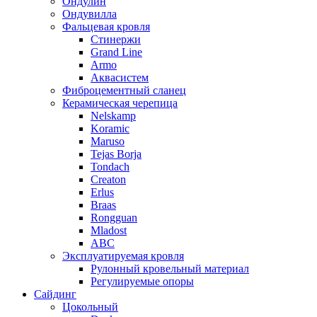
Ондулин
Ондувилла
Фальцевая кровля
Стинержи
Grand Line
Armo
Аквасистем
Фиброцементный сланец
Керамическая черепица
Nelskamp
Koramic
Maruso
Tejas Borja
Tondach
Creaton
Erlus
Braas
Rongguan
Mladost
ABC
Эксплуатируемая кровля
Рулонный кровельный материал
Регулируемые опоры
Сайдинг
Цокольный