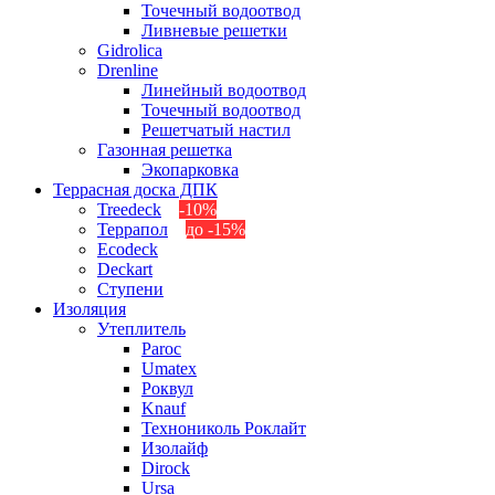
Точечный водоотвод
Ливневые решетки
Gidrolica
Drenline
Линейный водоотвод
Точечный водоотвод
Решетчатый настил
Газонная решетка
Экопарковка
Террасная доска ДПК
Treedeck
-10%
Террапол
до -15%
Ecodeck
Deckart
Ступени
Изоляция
Утеплитель
Paroc
Umatex
Роквул
Knauf
Технониколь Роклайт
Изолайф
Dirock
Ursa