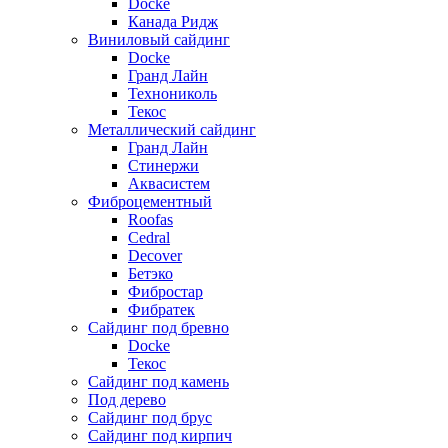
Docke
Канада Ридж
Виниловый сайдинг
Docke
Гранд Лайн
Технониколь
Текос
Металлический сайдинг
Гранд Лайн
Стинержи
Аквасистем
Фиброцементный
Roofas
Cedral
Decover
Бетэко
Фибростар
Фибратек
Сайдинг под бревно
Docke
Текос
Сайдинг под камень
Под дерево
Сайдинг под брус
Сайдинг под кирпич