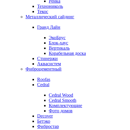
Рейка
Технониколь
Текос
Металлический сайдинг
Гранд Лайн
ЭкоБрус
Блок-хаус
Вертикаль
Корабельная доска
Стинержи
Аквасистем
Фиброцементный
Roofas
Cedral
Cedral Wood
Cedral Smooth
Комплектующие
Фото домов
Decover
Бетэко
Фибростар