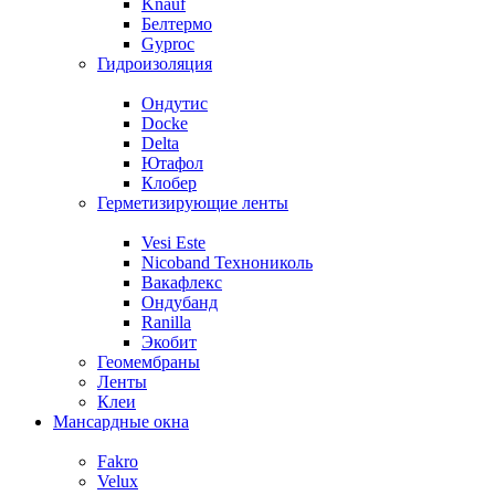
Knauf
Белтермо
Gyproc
Гидроизоляция
Ондутис
Docke
Delta
Ютафол
Клобер
Герметизирующие ленты
Vesi Este
Nicoband Технониколь
Вакафлекс
Ондубанд
Ranilla
Экобит
Геомембраны
Ленты
Клеи
Мансардные окна
Fakro
Velux