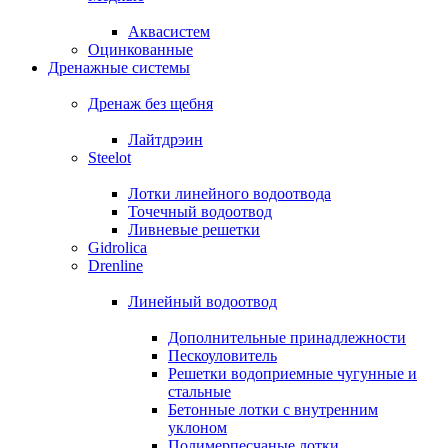
Аквасистем
Оцинкованные
Дренажные системы
Дренаж без щебня
Лайтдрэин
Steelot
Лотки линейного водоотвода
Точечный водоотвод
Ливневые решетки
Gidrolica
Drenline
Линейный водоотвод
Дополнительные принадлежности
Пескоуловитель
Решетки водоприемные чугунные и
стальные
Бетонные лотки с внутренним
уклоном
Полимерпесчаные лотки