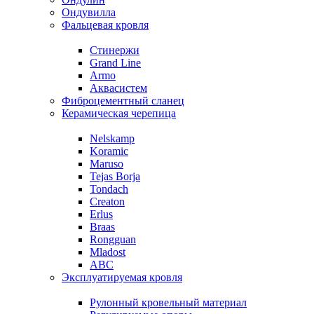
Ондувилла
Фальцевая кровля
Стинержи
Grand Line
Armo
Аквасистем
Фиброцементный сланец
Керамическая черепица
Nelskamp
Koramic
Maruso
Tejas Borja
Tondach
Creaton
Erlus
Braas
Rongguan
Mladost
ABC
Эксплуатируемая кровля
Рулонный кровельный материал