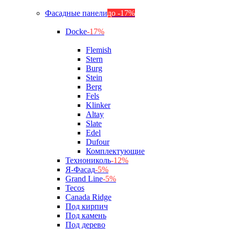
Фасадные панели
до -17%
Docke
-17%
Flemish
Stern
Burg
Stein
Berg
Fels
Klinker
Altay
Slate
Edel
Dufour
Комплектующие
Технониколь
-12%
Я-Фасад
-5%
Grand Line
-5%
Tecos
Canada Ridge
Под кирпич
Под камень
Под дерево