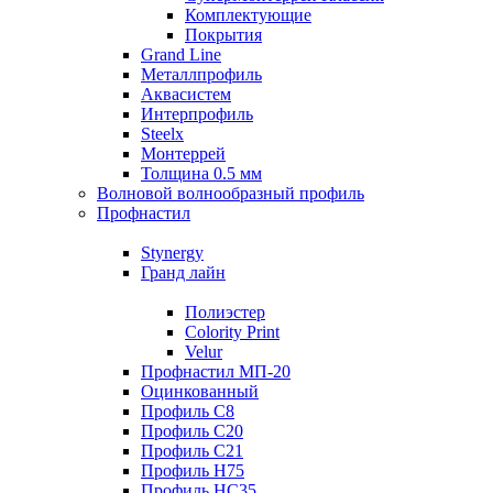
Комплектующие
Покрытия
Grand Line
Металлпрофиль
Аквасистем
Интерпрофиль
Steelx
Монтеррей
Толщина 0.5 мм
Волновой волнообразный профиль
Профнастил
Stynergy
Гранд лайн
Полиэстер
Colority Print
Velur
Профнастил МП-20
Оцинкованный
Профиль С8
Профиль С20
Профиль С21
Профиль Н75
Профиль НС35