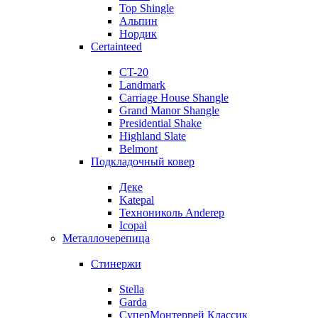
Top Shingle
Альпин
Нордик
Certainteed
CT-20
Landmark
Carriage House Shangle
Grand Manor Shangle
Presidential Shake
Highland Slate
Belmont
Подкладочный ковер
Деке
Katepal
Технониколь Anderep
Icopal
Металлочерепица
Стинержи
Stella
Garda
СуперМонтеррей Классик