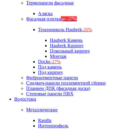
Термопанели фасадные
Аляска
Фасадная плитка
до -27%
Технониколь Hauberk
-26%
Hauberk Камень
Hauberk Кирпич
Цокольный кирпич
Монтаж
Docke
-27%
Под камень
Под кирпич
Фиброцементные панели
Сэндвич-панели поэлементной сборки
Планкен ДПК (фасадная доска)
Стеновые панели ПВХ
Водостоки
Металлические
Ranilla
Интерпрофиль