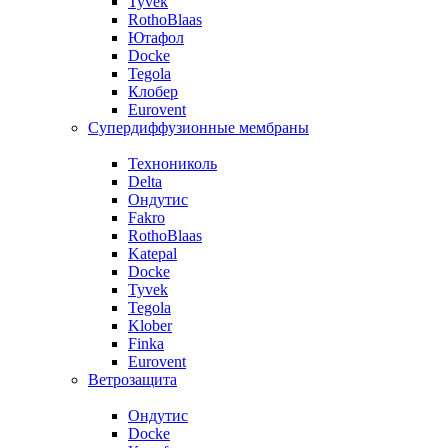
Tyvek
RothoBlaas
Ютафол
Docke
Tegola
Клобер
Eurovent
Супердиффузионные мембраны
Технониколь
Delta
Ондутис
Fakro
RothoBlaas
Katepal
Docke
Tyvek
Tegola
Klober
Finka
Eurovent
Ветрозащита
Ондутис
Docke