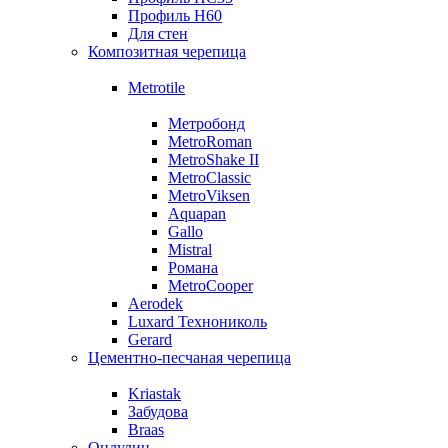
Профиль Н60
Для стен
Композитная черепица
Metrotile
Метробонд
MetroRoman
MetroShake II
MetroClassic
MetroViksen
Aquapan
Gallo
Mistral
Романа
MetroCooper
Aerodek
Luxard Технониколь
Gerard
Цементно-песчаная черепица
Kriastak
Забудова
Braas
Ондулин