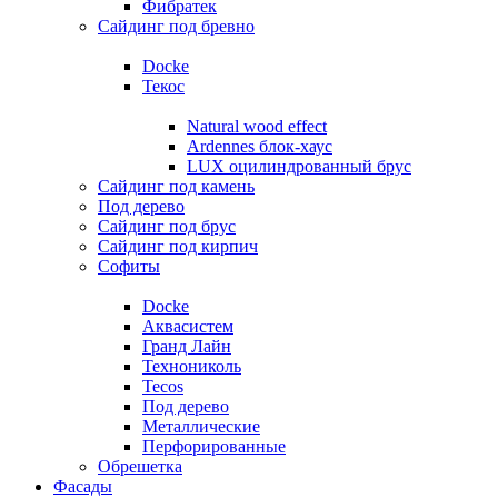
Фибратек
Сайдинг под бревно
Docke
Текос
Natural wood effect
Ardennes блок-хаус
LUX оцилиндрованный брус
Сайдинг под камень
Под дерево
Сайдинг под брус
Сайдинг под кирпич
Софиты
Docke
Аквасистем
Гранд Лайн
Технониколь
Tecos
Под дерево
Металлические
Перфорированные
Обрешетка
Фасады