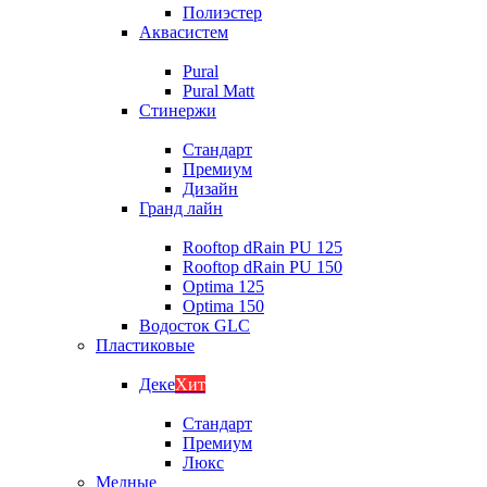
Полиэстер
Аквасистем
Pural
Pural Matt
Стинержи
Стандарт
Премиум
Дизайн
Гранд лайн
Rooftop dRain PU 125
Rooftop dRain PU 150
Optima 125
Optima 150
Водосток GLC
Пластиковые
Деке
Хит
Стандарт
Премиум
Люкс
Медные