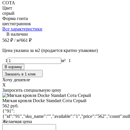
СОТА
Цвет
серый
Форма гонта
шестигранник
Все характеристики
В наличии
562
₽
/ м²
661
₽
Цена указана за м2 (продается кратно упаковке)
1
м²
1
В корзину
Заказать в 1 клик
Хочу дешевле
X
Запросить специальную цену
Мягкая кровля Docke Standart Сота Серый
562 руб.
{"91":
{"id":"91","sku_name":"","available":"1","price":"562","count":nul
Желаемая цена