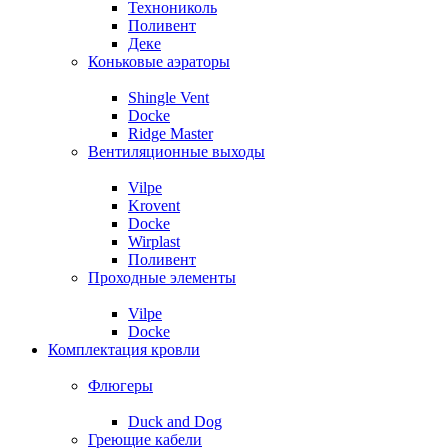
Технониколь
Поливент
Деке
Коньковые аэраторы
Shingle Vent
Docke
Ridge Master
Вентиляционные выходы
Vilpe
Krovent
Docke
Wirplast
Поливент
Проходные элементы
Vilpe
Docke
Комплектация кровли
Флюгеры
Duck and Dog
Греющие кабели