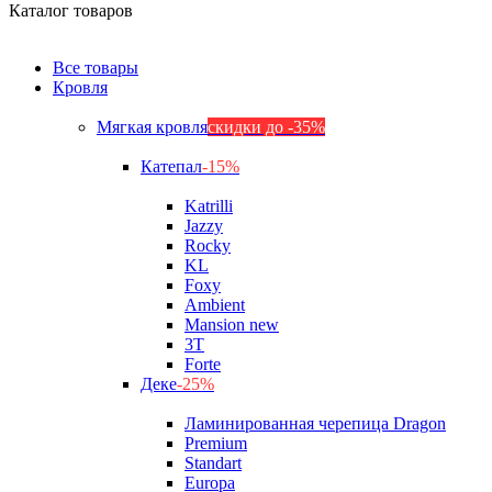
Каталог товаров
Все товары
Кровля
Мягкая кровля
скидки до -35%
Катепал
-15%
Katrilli
Jazzy
Rocky
KL
Foxy
Ambient
Mansion new
3Т
Forte
Деке
-25%
Ламинированная черепица Dragon
Premium
Standart
Europa