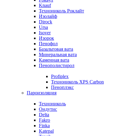
Knauf
Технониколь Роклайт
Изолайф
Dirock
Ursa
Isover
Изорок
Пенофол
Базальтовая вата
Минеральная вата
Каменная вата
Пенополистирол
Profiplex
Технониколь XPS Carbon
Пеноплэкс
Пароизоляция
Технониколь
Ондутис
Delta
Fakro
Finka
Katepal