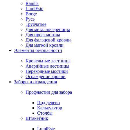
Ranilla
LumiEste
Borge
Русь
Трубчатые
Для металлочерепицы
Для профнастила
Для фальцевой кровли
Для мягкой кровли
Элементы безопасности
Кровельные лестницы
Аварийные лестницы
Переходные мостики
Ограждение кровли
Заборы и ограждения
Профнастил для забора
Под дерево
Калькулятор
Столбы
Штакетник
LumiEste