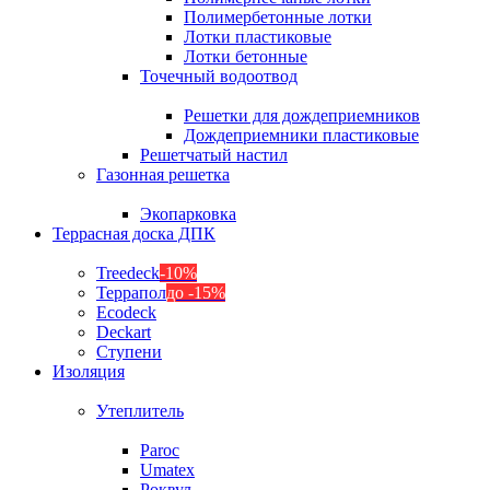
Полимербетонные лотки
Лотки пластиковые
Лотки бетонные
Точечный водоотвод
Решетки для дождеприемников
Дождеприемники пластиковые
Решетчатый настил
Газонная решетка
Экопарковка
Террасная доска ДПК
Treedeck
-10%
Террапол
до -15%
Ecodeck
Deckart
Ступени
Изоляция
Утеплитель
Paroc
Umatex
Роквул