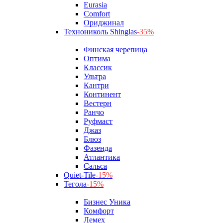
Eurasia
Comfort
Ориджинал
Технониколь Shinglas
-35%
Финская черепица
Оптима
Классик
Ультра
Кантри
Континент
Вестерн
Ранчо
Руфмаст
Джаз
Блюз
Фазенда
Атлантика
Сальса
Quiet-Tile
-15%
Тегола
-15%
Бизнес Уника
Комфорт
Лемех