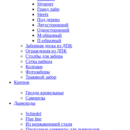
Stynergy
Гранд лайн
Steelx
Под дерево
Двухсторонний
Односторонний
М-образный
П-образный
Заборная доска из ДПК
Ограждения из ДПК
Столбы для забора
Сетка рабица
Колпаки
Фотозаборы
Травяной забор
Крепеж
Гвозди кровельные
Саморезы
Дымоходы
Schiedel
Flue line
Из нержавеющей стали
Проходные элементы для дымоходов