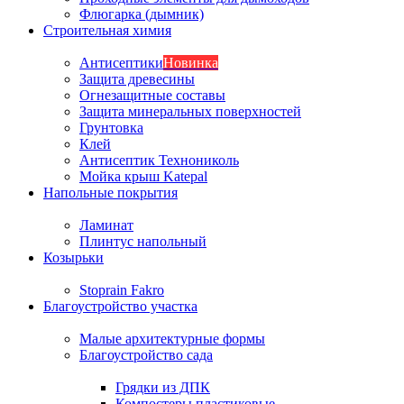
Флюгарка (дымник)
Строительная химия
Антисептики
Новинка
Защита древесины
Огнезащитные составы
Защита минеральных поверхностей
Грунтовка
Клей
Антисептик Технониколь
Мойка крыш Katepal
Напольные покрытия
Ламинат
Плинтус напольный
Козырьки
Stoprain Fakro
Благоустройство участка
Малые архитектурные формы
Благоустройство сада
Грядки из ДПК
Компостеры пластиковые