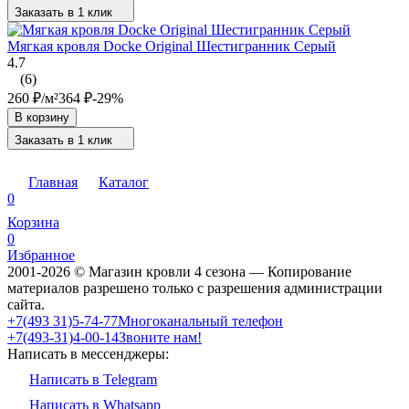
Заказать в 1 клик
Мягкая кровля Docke Original Шестигранник Серый
4.7
(6)
260
₽
/
м²
364
₽
-29%
В корзину
Заказать в 1 клик
Главная
Каталог
0
Корзина
0
Избранное
2001-2026 © Магазин кровли 4 сезона — Копирование
материалов разрешено только с разрешения администрации
сайта.
‎‎+7(493 31)5-74-77
Многоканальный телефон
‎‎+7(493-31)4-00-14
Звоните нам!
Написать в мессенджеры:
Написать в Telegram
Написать в Whatsapp