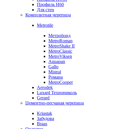
Профиль Н60
Для стен
Композитная черепица
Metrotile
Метробонд
MetroRoman
MetroShake II
MetroClassic
MetroViksen
Aquapan
Gallo
Mistral
Романа
MetroCooper
Aerodek
Luxard Технониколь
Gerard
Цементно-песчаная черепица
Kriastak
Забудова
Braas
Ондулин