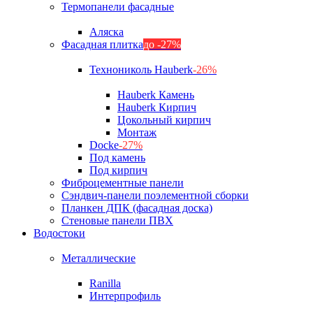
Термопанели фасадные
Аляска
Фасадная плитка
до -27%
Технониколь Hauberk
-26%
Hauberk Камень
Hauberk Кирпич
Цокольный кирпич
Монтаж
Docke
-27%
Под камень
Под кирпич
Фиброцементные панели
Сэндвич-панели поэлементной сборки
Планкен ДПК (фасадная доска)
Стеновые панели ПВХ
Водостоки
Металлические
Ranilla
Интерпрофиль