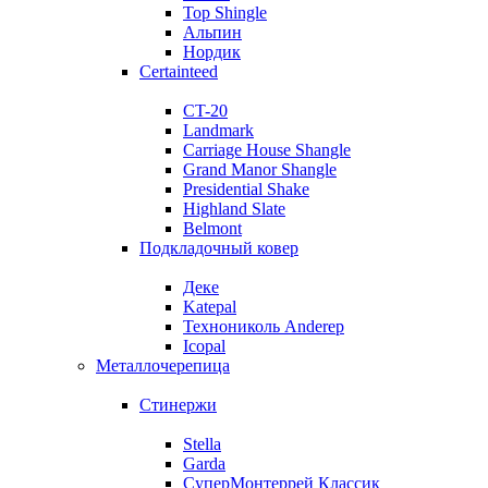
Top Shingle
Альпин
Нордик
Certainteed
CT-20
Landmark
Carriage House Shangle
Grand Manor Shangle
Presidential Shake
Highland Slate
Belmont
Подкладочный ковер
Деке
Katepal
Технониколь Anderep
Icopal
Металлочерепица
Стинержи
Stella
Garda
СуперМонтеррей Классик