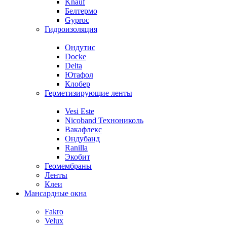
Knauf
Белтермо
Gyproc
Гидроизоляция
Ондутис
Docke
Delta
Ютафол
Клобер
Герметизирующие ленты
Vesi Este
Nicoband Технониколь
Вакафлекс
Ондубанд
Ranilla
Экобит
Геомембраны
Ленты
Клеи
Мансардные окна
Fakro
Velux