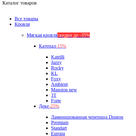
Каталог товаров
Все товары
Кровля
Мягкая кровля
скидки до -35%
Катепал
-15%
Katrilli
Jazzy
Rocky
KL
Foxy
Ambient
Mansion new
3Т
Forte
Деке
-25%
Ламинированная черепица Dragon
Premium
Standart
Europa