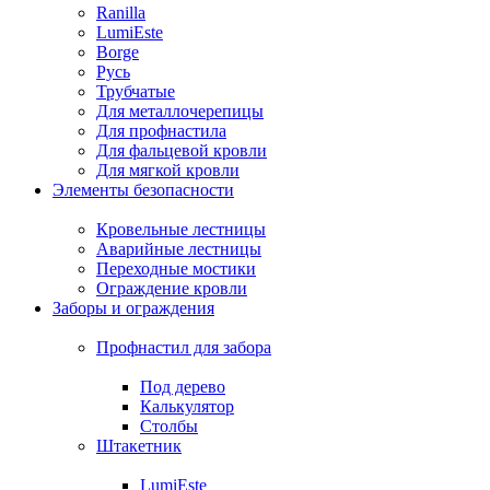
Ranilla
LumiEste
Borge
Русь
Трубчатые
Для металлочерепицы
Для профнастила
Для фальцевой кровли
Для мягкой кровли
Элементы безопасности
Кровельные лестницы
Аварийные лестницы
Переходные мостики
Ограждение кровли
Заборы и ограждения
Профнастил для забора
Под дерево
Калькулятор
Столбы
Штакетник
LumiEste