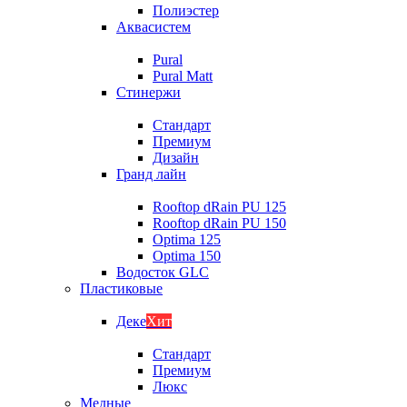
Полиэстер
Аквасистем
Pural
Pural Matt
Стинержи
Стандарт
Премиум
Дизайн
Гранд лайн
Rooftop dRain PU 125
Rooftop dRain PU 150
Optima 125
Optima 150
Водосток GLC
Пластиковые
Деке
Хит
Стандарт
Премиум
Люкс
Медные