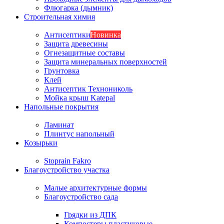
Флюгарка (дымник)
Строительная химия
Антисептики
Новинка
Защита древесины
Огнезащитные составы
Защита минеральных поверхностей
Грунтовка
Клей
Антисептик Технониколь
Мойка крыш Katepal
Напольные покрытия
Ламинат
Плинтус напольный
Козырьки
Stoprain Fakro
Благоустройство участка
Малые архитектурные формы
Благоустройство сада
Грядки из ДПК
Компостеры пластиковые