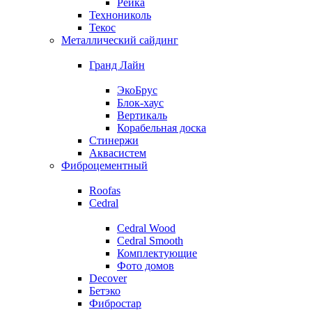
Рейка
Технониколь
Текос
Металлический сайдинг
Гранд Лайн
ЭкоБрус
Блок-хаус
Вертикаль
Корабельная доска
Стинержи
Аквасистем
Фиброцементный
Roofas
Cedral
Cedral Wood
Cedral Smooth
Комплектующие
Фото домов
Decover
Бетэко
Фибростар