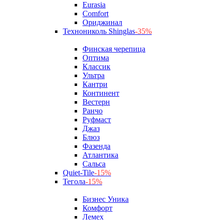
Eurasia
Comfort
Ориджинал
Технониколь Shinglas
-35%
Финская черепица
Оптима
Классик
Ультра
Кантри
Континент
Вестерн
Ранчо
Руфмаст
Джаз
Блюз
Фазенда
Атлантика
Сальса
Quiet-Tile
-15%
Тегола
-15%
Бизнес Уника
Комфорт
Лемех