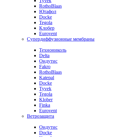
Tyvek
RothoBlaas
Ютафол
Docke
Tegola
Клобер
Eurovent
Супердиффузионные мембраны
Технониколь
Delta
Ондутис
Fakro
RothoBlaas
Katepal
Docke
Tyvek
Tegola
Klober
Finka
Eurovent
Ветрозащита
Ондутис
Docke