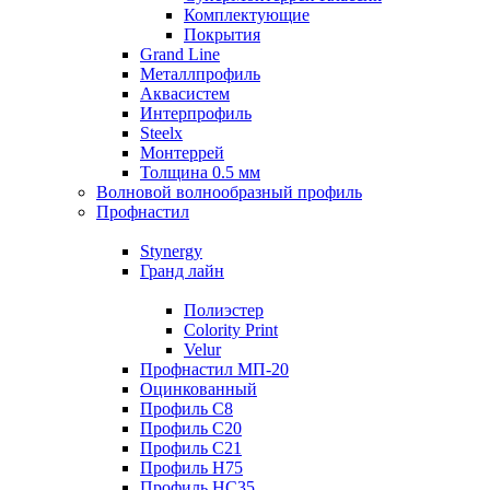
Комплектующие
Покрытия
Grand Line
Металлпрофиль
Аквасистем
Интерпрофиль
Steelx
Монтеррей
Толщина 0.5 мм
Волновой волнообразный профиль
Профнастил
Stynergy
Гранд лайн
Полиэстер
Colority Print
Velur
Профнастил МП-20
Оцинкованный
Профиль С8
Профиль С20
Профиль С21
Профиль Н75
Профиль НС35