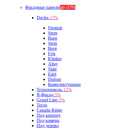
Фасадные панели
до -17%
Docke
-17%
Flemish
Stern
Burg
Stein
Berg
Fels
Klinker
Altay
Slate
Edel
Dufour
Комплектующие
Технониколь
-12%
Я-Фасад
-5%
Grand Line
-5%
Tecos
Canada Ridge
Под кирпич
Под камень
Под дерево