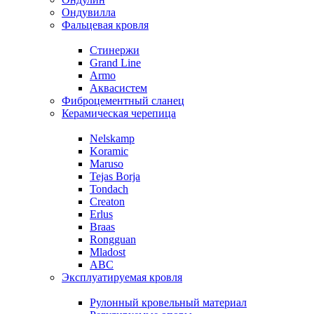
Ондувилла
Фальцевая кровля
Стинержи
Grand Line
Armo
Аквасистем
Фиброцементный сланец
Керамическая черепица
Nelskamp
Koramic
Maruso
Tejas Borja
Tondach
Creaton
Erlus
Braas
Rongguan
Mladost
ABC
Эксплуатируемая кровля
Рулонный кровельный материал