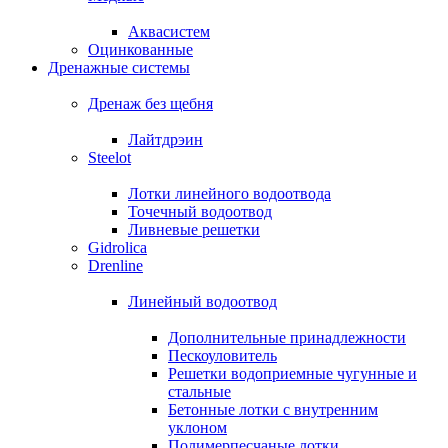
Аквасистем
Оцинкованные
Дренажные системы
Дренаж без щебня
Лайтдрэин
Steelot
Лотки линейного водоотвода
Точечный водоотвод
Ливневые решетки
Gidrolica
Drenline
Линейный водоотвод
Дополнительные принадлежности
Пескоуловитель
Решетки водоприемные чугунные и
стальные
Бетонные лотки с внутренним
уклоном
Полимерпесчаные лотки