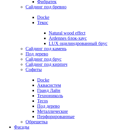
Фибратек
Сайдинг под бревно
Docke
Текос
Natural wood effect
Ardennes блок-хаус
LUX оцилиндрованный брус
Сайдинг под камень
Под дерево
Сайдинг под брус
Сайдинг под кирпич
Софиты
Docke
Аквасистем
Гранд Лайн
Технониколь
Tecos
Под дерево
Металлические
Перфорированные
Обрешетка
Фасады