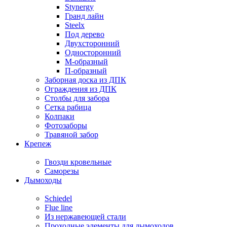
Stynergy
Гранд лайн
Steelx
Под дерево
Двухсторонний
Односторонний
М-образный
П-образный
Заборная доска из ДПК
Ограждения из ДПК
Столбы для забора
Сетка рабица
Колпаки
Фотозаборы
Травяной забор
Крепеж
Гвозди кровельные
Саморезы
Дымоходы
Schiedel
Flue line
Из нержавеющей стали
Проходные элементы для дымоходов