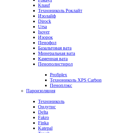
Knauf
Технониколь Роклайт
Изолайф
Dirock
Ursa
Isover
Изорок
Пенофол
Базальтовая вата
Минеральная вата
Каменная вата
Пенополистирол
Profiplex
Технониколь XPS Carbon
Пеноплэкс
Пароизоляция
Технониколь
Ондутис
Delta
Fakro
Finka
Katepal