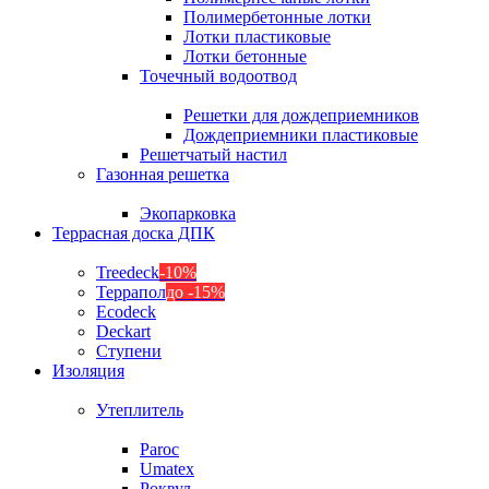
Полимербетонные лотки
Лотки пластиковые
Лотки бетонные
Точечный водоотвод
Решетки для дождеприемников
Дождеприемники пластиковые
Решетчатый настил
Газонная решетка
Экопарковка
Террасная доска ДПК
Treedeck
-10%
Террапол
до -15%
Ecodeck
Deckart
Ступени
Изоляция
Утеплитель
Paroc
Umatex
Роквул